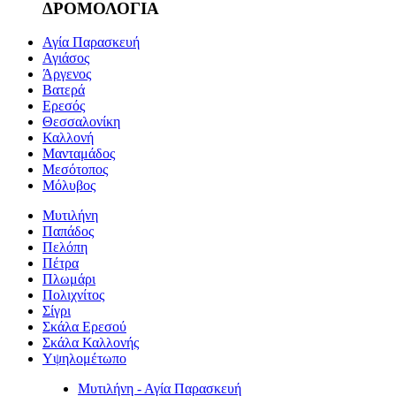
ΔΡΟΜΟΛΟΓΙΑ
Αγία Παρασκευή
Αγιάσος
Άργενος
Βατερά
Ερεσός
Θεσσαλονίκη
Καλλονή
Μανταμάδος
Μεσότοπος
Μόλυβος
Μυτιλήνη
Παπάδος
Πελόπη
Πέτρα
Πλωμάρι
Πολιχνίτος
Σίγρι
Σκάλα Ερεσού
Σκάλα Καλλονής
Υψηλομέτωπο
Μυτιλήνη - Αγία Παρασκευή