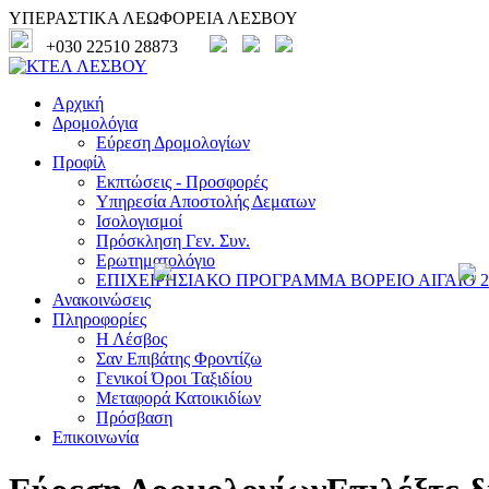
ΥΠΕΡΑΣΤΙΚΑ ΛΕΩΦΟΡΕΙΑ ΛΕΣΒΟΥ
+030 22510 28873
Αρχική
Δρομολόγια
Εύρεση Δρομολογίων
Προφίλ
Εκπτώσεις - Προσφορές
Υπηρεσία Αποστολής Δεματων
Ισολογισμοί
Πρόσκληση Γεν. Συν.
Ερωτηματολόγιο
ΕΠΙΧΕΙΡΗΣΙΑΚΟ ΠΡΟΓΡΑΜΜΑ ΒΟΡΕΙΟ ΑΙΓΑΙΟ 20
Ανακοινώσεις
Πληροφορίες
Η Λέσβος
Σαν Επιβάτης Φροντίζω
Γενικοί Όροι Ταξιδίου
Μεταφορά Κατοικιδίων
Πρόσβαση
Επικοινωνία