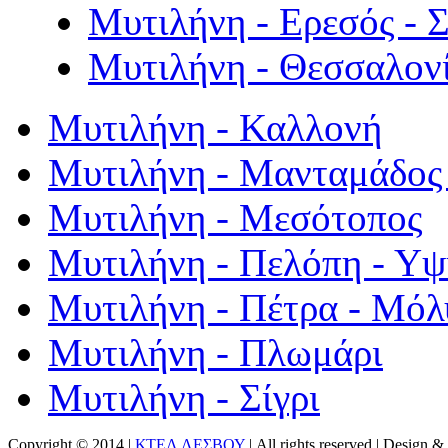
Μυτιλήνη - Ερεσός - 
Μυτιλήνη - Θεσσαλον
Μυτιλήνη - Καλλονή
Μυτιλήνη - Μανταμάδος 
Μυτιλήνη - Μεσότοπος
Μυτιλήνη - Πελόπη - Υ
Μυτιλήνη - Πέτρα - Μόλ
Μυτιλήνη - Πλωμάρι
Μυτιλήνη - Σίγρι
Copyright © 2014 |
ΚΤΕΛ ΛΕΣΒΟΥ
| All rights reserved | Design
& 