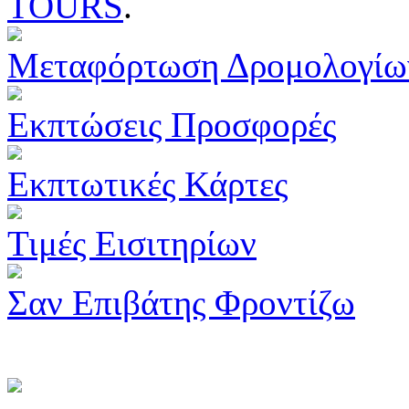
TOURS
.
Μεταφόρτωση Δρομολογίω
Εκπτώσεις Προσφορές
Εκπτωτικές Κάρτες
Τιμές Εισιτηρίων
Σαν Επιβάτης Φροντίζω