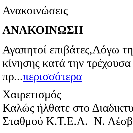
Ανακοινώσεις
ΑΝΑΚΟΙΝΩΣΗ
Αγαπητοί επιβάτες,Λόγω τη
κίνησης κατά την τρέχουσα
πρ...
περισσότερα
Χαιρετισμός
Καλώς ήλθατε στο Διαδικτ
Σταθμού Κ.Τ.Ε.Λ. Ν. Λέσβ