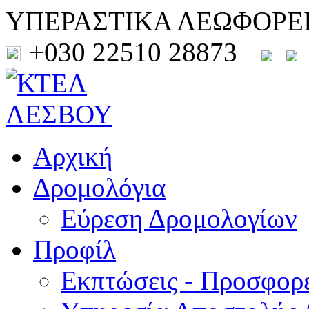
ΥΠΕΡΑΣΤΙΚΑ ΛΕΩΦΟΡΕ
+030 22510 28873
Αρχική
Δρομολόγια
Εύρεση Δρομολογίων
Προφίλ
Εκπτώσεις - Προσφορ