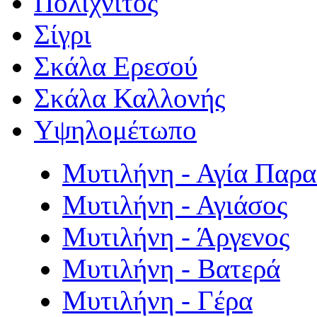
Πολιχνίτος
Σίγρι
Σκάλα Ερεσού
Σκάλα Καλλονής
Υψηλομέτωπο
Μυτιλήνη - Αγία Παρ
Μυτιλήνη - Αγιάσος
Μυτιλήνη - Άργενος
Μυτιλήνη - Βατερά
Μυτιλήνη - Γέρα