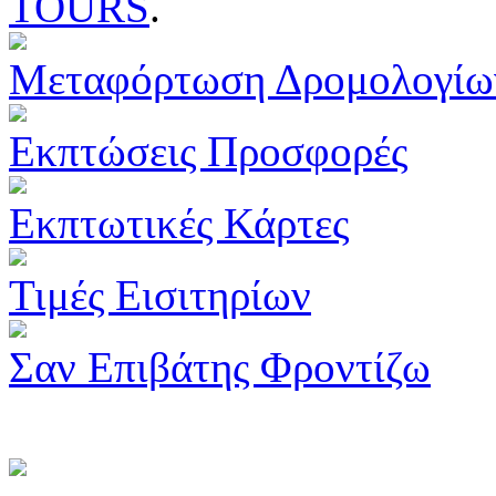
TOURS
.
Μεταφόρτωση Δρομολογίω
Εκπτώσεις Προσφορές
Εκπτωτικές Κάρτες
Τιμές Εισιτηρίων
Σαν Επιβάτης Φροντίζω