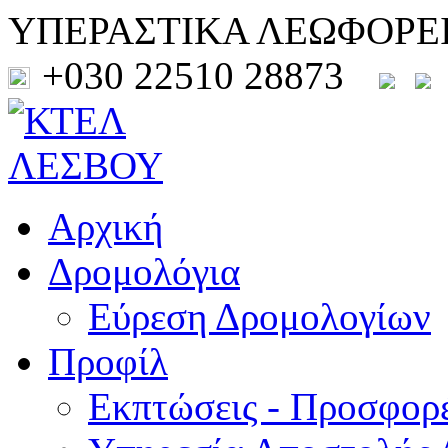
ΥΠΕΡΑΣΤΙΚΑ ΛΕΩΦΟΡΕ
+030 22510 28873
Αρχική
Δρομολόγια
Εύρεση Δρομολογίων
Προφίλ
Εκπτώσεις - Προσφορ