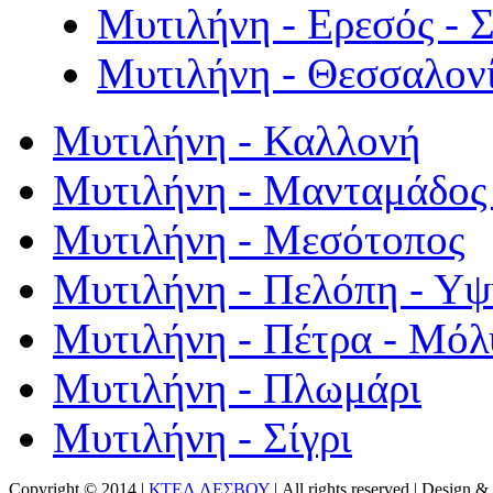
Μυτιλήνη - Ερεσός - 
Μυτιλήνη - Θεσσαλον
Μυτιλήνη - Καλλονή
Μυτιλήνη - Μανταμάδος 
Μυτιλήνη - Μεσότοπος
Μυτιλήνη - Πελόπη - Υ
Μυτιλήνη - Πέτρα - Μόλ
Μυτιλήνη - Πλωμάρι
Μυτιλήνη - Σίγρι
Copyright © 2014 |
ΚΤΕΛ ΛΕΣΒΟΥ
| All rights reserved | Design
& 