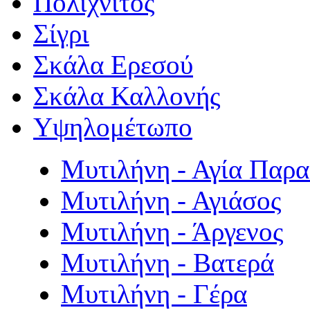
Πολιχνίτος
Σίγρι
Σκάλα Ερεσού
Σκάλα Καλλονής
Υψηλομέτωπο
Μυτιλήνη - Αγία Παρ
Μυτιλήνη - Αγιάσος
Μυτιλήνη - Άργενος
Μυτιλήνη - Βατερά
Μυτιλήνη - Γέρα