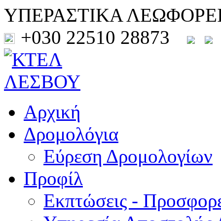
ΥΠΕΡΑΣΤΙΚΑ ΛΕΩΦΟΡΕ
+030 22510 28873
Αρχική
Δρομολόγια
Εύρεση Δρομολογίων
Προφίλ
Εκπτώσεις - Προσφορ