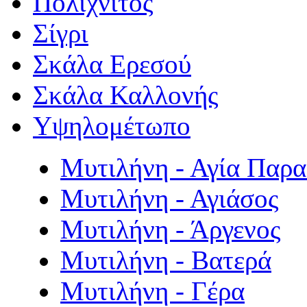
Πολιχνίτος
Σίγρι
Σκάλα Ερεσού
Σκάλα Καλλονής
Υψηλομέτωπο
Μυτιλήνη - Αγία Παρ
Μυτιλήνη - Αγιάσος
Μυτιλήνη - Άργενος
Μυτιλήνη - Βατερά
Μυτιλήνη - Γέρα