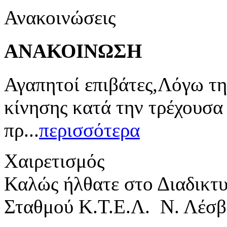
Ανακοινώσεις
ΑΝΑΚΟΙΝΩΣΗ
Αγαπητοί επιβάτες,Λόγω τη
κίνησης κατά την τρέχουσα
πρ...
περισσότερα
Χαιρετισμός
Καλώς ήλθατε στο Διαδικτ
Σταθμού Κ.Τ.Ε.Λ. Ν. Λέσβ