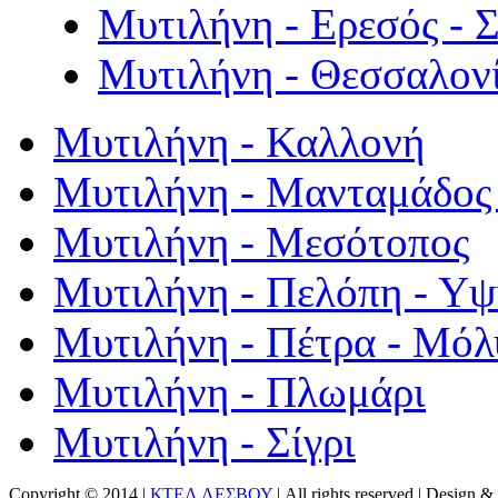
Μυτιλήνη - Ερεσός - 
Μυτιλήνη - Θεσσαλον
Μυτιλήνη - Καλλονή
Μυτιλήνη - Μανταμάδος 
Μυτιλήνη - Μεσότοπος
Μυτιλήνη - Πελόπη - Υ
Μυτιλήνη - Πέτρα - Μόλ
Μυτιλήνη - Πλωμάρι
Μυτιλήνη - Σίγρι
Copyright © 2014 |
ΚΤΕΛ ΛΕΣΒΟΥ
| All rights reserved | Design
& 