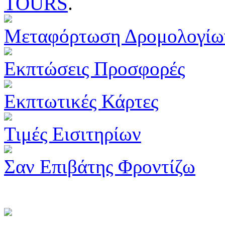
TOURS
.
Μεταφόρτωση Δρομολογίω
Εκπτώσεις Προσφορές
Εκπτωτικές Κάρτες
Τιμές Εισιτηρίων
Σαν Επιβάτης Φροντίζω