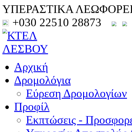
ΥΠΕΡΑΣΤΙΚΑ ΛΕΩΦΟΡΕ
+030 22510 28873
Αρχική
Δρομολόγια
Εύρεση Δρομολογίων
Προφίλ
Εκπτώσεις - Προσφορ