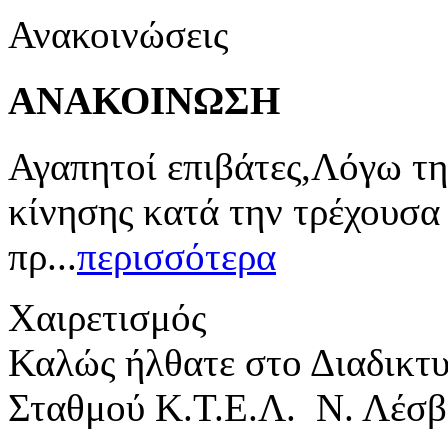
Ανακοινώσεις
ΑΝΑΚΟΙΝΩΣΗ
Αγαπητοί επιβάτες,Λόγω τη
κίνησης κατά την τρέχουσα
πρ...
περισσότερα
Χαιρετισμός
Καλώς ήλθατε στο Διαδικτ
Σταθμού Κ.Τ.Ε.Λ. Ν. Λέσβ