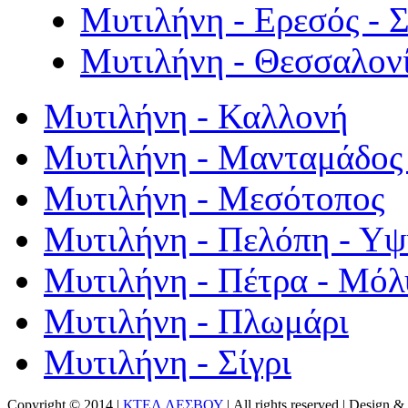
Μυτιλήνη - Ερεσός - 
Μυτιλήνη - Θεσσαλον
Μυτιλήνη - Καλλονή
Μυτιλήνη - Μανταμάδος 
Μυτιλήνη - Μεσότοπος
Μυτιλήνη - Πελόπη - Υ
Μυτιλήνη - Πέτρα - Μόλ
Μυτιλήνη - Πλωμάρι
Μυτιλήνη - Σίγρι
Copyright © 2014 |
ΚΤΕΛ ΛΕΣΒΟΥ
| All rights reserved | Design
& 