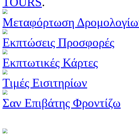
TOURS
.
Μεταφόρτωση Δρομολογίω
Εκπτώσεις Προσφορές
Εκπτωτικές Κάρτες
Τιμές Εισιτηρίων
Σαν Επιβάτης Φροντίζω