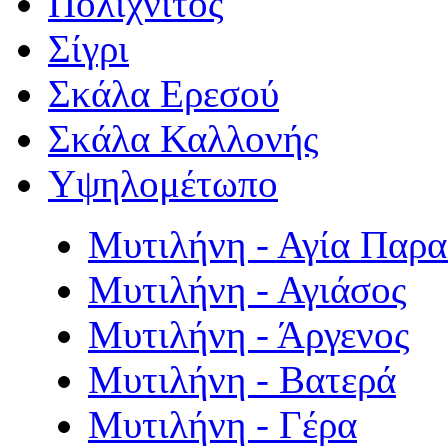
Πολιχνίτος
Σίγρι
Σκάλα Ερεσού
Σκάλα Καλλονής
Υψηλομέτωπο
Μυτιλήνη - Αγία Παρ
Μυτιλήνη - Αγιάσος
Μυτιλήνη - Άργενος
Μυτιλήνη - Βατερά
Μυτιλήνη - Γέρα