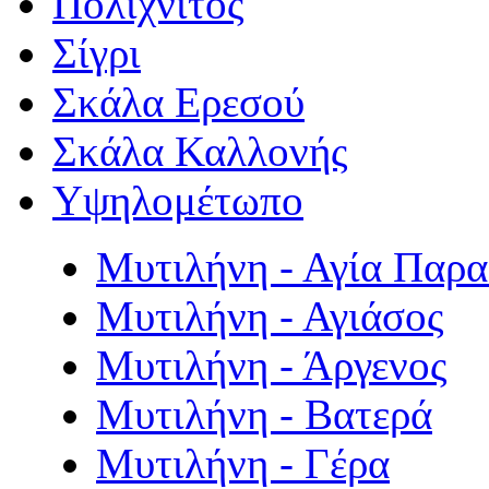
Πολιχνίτος
Σίγρι
Σκάλα Ερεσού
Σκάλα Καλλονής
Υψηλομέτωπο
Μυτιλήνη - Αγία Παρ
Μυτιλήνη - Αγιάσος
Μυτιλήνη - Άργενος
Μυτιλήνη - Βατερά
Μυτιλήνη - Γέρα