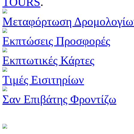
TOURS
.
Μεταφόρτωση Δρομολογίω
Εκπτώσεις Προσφορές
Εκπτωτικές Κάρτες
Τιμές Εισιτηρίων
Σαν Επιβάτης Φροντίζω