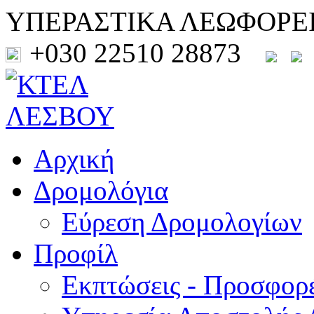
ΥΠΕΡΑΣΤΙΚΑ ΛΕΩΦΟΡΕ
+030 22510 28873
Αρχική
Δρομολόγια
Εύρεση Δρομολογίων
Προφίλ
Εκπτώσεις - Προσφορ