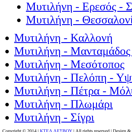
Μυτιλήνη - Ερεσός - 
Μυτιλήνη - Θεσσαλον
Μυτιλήνη - Καλλονή
Μυτιλήνη - Μανταμάδος 
Μυτιλήνη - Μεσότοπος
Μυτιλήνη - Πελόπη - Υ
Μυτιλήνη - Πέτρα - Μόλ
Μυτιλήνη - Πλωμάρι
Μυτιλήνη - Σίγρι
Copyright © 2014 |
ΚΤΕΛ ΛΕΣΒΟΥ
| All rights reserved | Design
& 