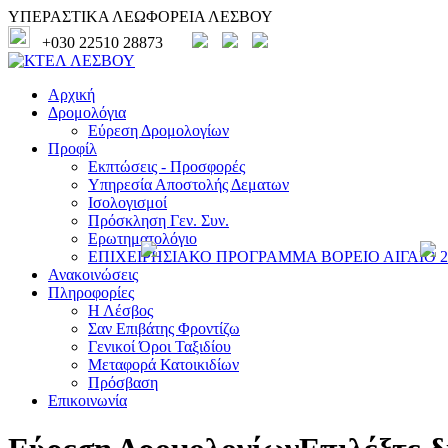
ΥΠΕΡΑΣΤΙΚΑ ΛΕΩΦΟΡΕΙΑ ΛΕΣΒΟΥ
+030 22510 28873
Αρχική
Δρομολόγια
Εύρεση Δρομολογίων
Προφίλ
Εκπτώσεις - Προσφορές
Υπηρεσία Αποστολής Δεματων
Ισολογισμοί
Πρόσκληση Γεν. Συν.
Ερωτηματολόγιο
ΕΠΙΧΕΙΡΗΣΙΑΚΟ ΠΡΟΓΡΑΜΜΑ ΒΟΡΕΙΟ ΑΙΓΑΙΟ 20
Ανακοινώσεις
Πληροφορίες
Η Λέσβος
Σαν Επιβάτης Φροντίζω
Γενικοί Όροι Ταξιδίου
Μεταφορά Κατοικιδίων
Πρόσβαση
Επικοινωνία