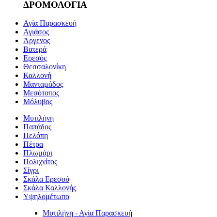
ΔΡΟΜΟΛΟΓΙΑ
Αγία Παρασκευή
Αγιάσος
Άργενος
Βατερά
Ερεσός
Θεσσαλονίκη
Καλλονή
Μανταμάδος
Μεσότοπος
Μόλυβος
Μυτιλήνη
Παπάδος
Πελόπη
Πέτρα
Πλωμάρι
Πολιχνίτος
Σίγρι
Σκάλα Ερεσού
Σκάλα Καλλονής
Υψηλομέτωπο
Μυτιλήνη - Αγία Παρασκευή