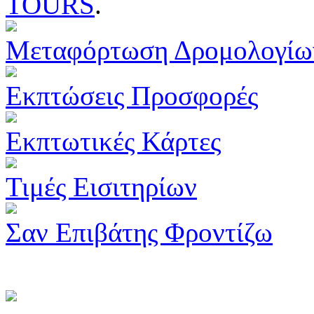
TOURS
.
Μεταφόρτωση Δρομολογίω
Εκπτώσεις Προσφορές
Εκπτωτικές Κάρτες
Τιμές Εισιτηρίων
Σαν Επιβάτης Φροντίζω