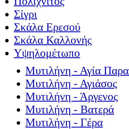
Πολιχνίτος
Σίγρι
Σκάλα Ερεσού
Σκάλα Καλλονής
Υψηλομέτωπο
Μυτιλήνη - Αγία Παρ
Μυτιλήνη - Αγιάσος
Μυτιλήνη - Άργενος
Μυτιλήνη - Βατερά
Μυτιλήνη - Γέρα