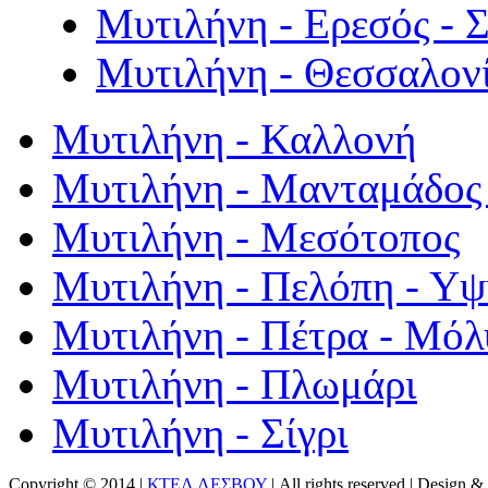
Μυτιλήνη - Ερεσός - 
Μυτιλήνη - Θεσσαλον
Μυτιλήνη - Καλλονή
Μυτιλήνη - Μανταμάδος 
Μυτιλήνη - Μεσότοπος
Μυτιλήνη - Πελόπη - Υ
Μυτιλήνη - Πέτρα - Μόλ
Μυτιλήνη - Πλωμάρι
Μυτιλήνη - Σίγρι
Copyright © 2014 |
ΚΤΕΛ ΛΕΣΒΟΥ
| All rights reserved | Design
& 