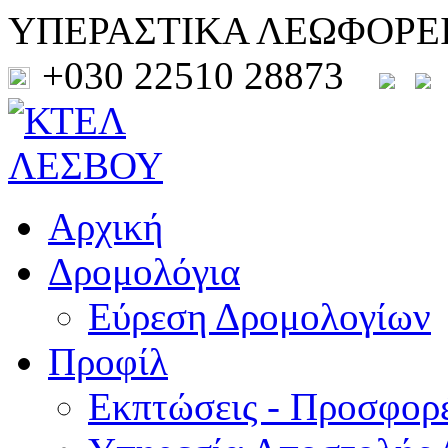
ΥΠΕΡΑΣΤΙΚΑ ΛΕΩΦΟΡΕ
+030 22510 28873
Αρχική
Δρομολόγια
Εύρεση Δρομολογίων
Προφίλ
Εκπτώσεις - Προσφορ