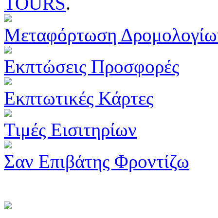
TOURS
.
Μεταφόρτωση Δρομολογίω
Εκπτώσεις Προσφορές
Εκπτωτικές Κάρτες
Τιμές Εισιτηρίων
Σαν Επιβάτης Φροντίζω