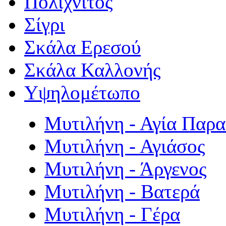
Πολιχνίτος
Σίγρι
Σκάλα Ερεσού
Σκάλα Καλλονής
Υψηλομέτωπο
Μυτιλήνη - Αγία Παρ
Μυτιλήνη - Αγιάσος
Μυτιλήνη - Άργενος
Μυτιλήνη - Βατερά
Μυτιλήνη - Γέρα