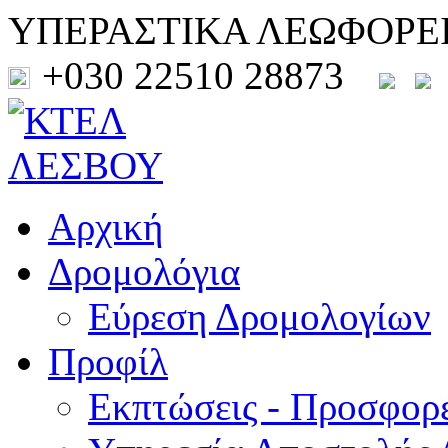
ΥΠΕΡΑΣΤΙΚΑ ΛΕΩΦΟΡΕ
+030 22510 28873
Αρχική
Δρομολόγια
Εύρεση Δρομολογίων
Προφίλ
Εκπτώσεις - Προσφορ