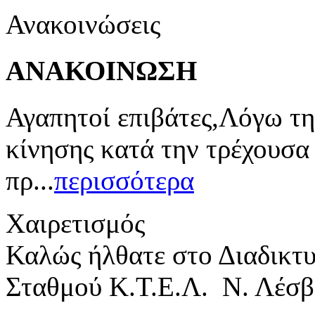
Ανακοινώσεις
ΑΝΑΚΟΙΝΩΣΗ
Αγαπητοί επιβάτες,Λόγω τη
κίνησης κατά την τρέχουσα
πρ...
περισσότερα
Χαιρετισμός
Καλώς ήλθατε στο Διαδικτ
Σταθμού Κ.Τ.Ε.Λ. Ν. Λέσβ