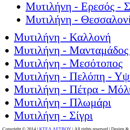
Μυτιλήνη - Ερεσός - 
Μυτιλήνη - Θεσσαλον
Μυτιλήνη - Καλλονή
Μυτιλήνη - Μανταμάδος 
Μυτιλήνη - Μεσότοπος
Μυτιλήνη - Πελόπη - Υ
Μυτιλήνη - Πέτρα - Μόλ
Μυτιλήνη - Πλωμάρι
Μυτιλήνη - Σίγρι
Copyright © 2014 |
ΚΤΕΛ ΛΕΣΒΟΥ
| All rights reserved | Design
& 