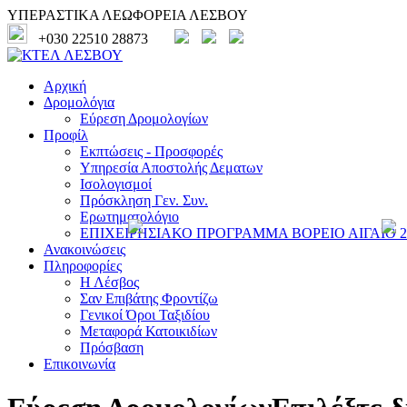
ΥΠΕΡΑΣΤΙΚΑ ΛΕΩΦΟΡΕΙΑ ΛΕΣΒΟΥ
+030 22510 28873
Αρχική
Δρομολόγια
Εύρεση Δρομολογίων
Προφίλ
Εκπτώσεις - Προσφορές
Υπηρεσία Αποστολής Δεματων
Ισολογισμοί
Πρόσκληση Γεν. Συν.
Ερωτηματολόγιο
ΕΠΙΧΕΙΡΗΣΙΑΚΟ ΠΡΟΓΡΑΜΜΑ ΒΟΡΕΙΟ ΑΙΓΑΙΟ 20
Ανακοινώσεις
Πληροφορίες
Η Λέσβος
Σαν Επιβάτης Φροντίζω
Γενικοί Όροι Ταξιδίου
Μεταφορά Κατοικιδίων
Πρόσβαση
Επικοινωνία