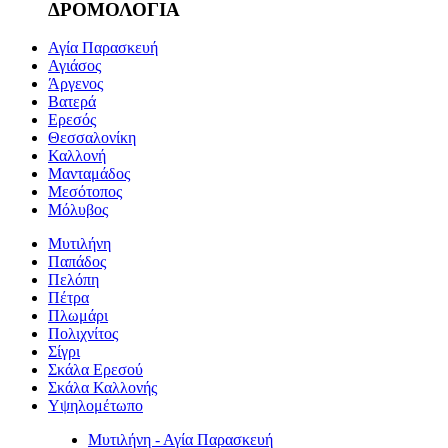
ΔΡΟΜΟΛΟΓΙΑ
Αγία Παρασκευή
Αγιάσος
Άργενος
Βατερά
Ερεσός
Θεσσαλονίκη
Καλλονή
Μανταμάδος
Μεσότοπος
Μόλυβος
Μυτιλήνη
Παπάδος
Πελόπη
Πέτρα
Πλωμάρι
Πολιχνίτος
Σίγρι
Σκάλα Ερεσού
Σκάλα Καλλονής
Υψηλομέτωπο
Μυτιλήνη - Αγία Παρασκευή