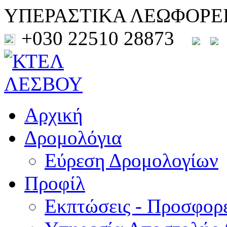
ΥΠΕΡΑΣΤΙΚΑ ΛΕΩΦΟΡΕ
+030 22510 28873
Αρχική
Δρομολόγια
Εύρεση Δρομολογίων
Προφίλ
Εκπτώσεις - Προσφορ