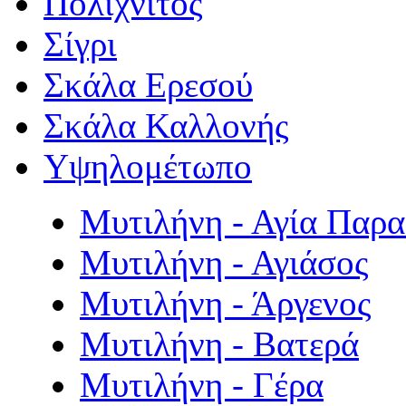
Πολιχνίτος
Σίγρι
Σκάλα Ερεσού
Σκάλα Καλλονής
Υψηλομέτωπο
Μυτιλήνη - Αγία Παρ
Μυτιλήνη - Αγιάσος
Μυτιλήνη - Άργενος
Μυτιλήνη - Βατερά
Μυτιλήνη - Γέρα