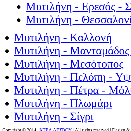
Μυτιλήνη - Ερεσός - 
Μυτιλήνη - Θεσσαλον
Μυτιλήνη - Καλλονή
Μυτιλήνη - Μανταμάδος 
Μυτιλήνη - Μεσότοπος
Μυτιλήνη - Πελόπη - Υ
Μυτιλήνη - Πέτρα - Μόλ
Μυτιλήνη - Πλωμάρι
Μυτιλήνη - Σίγρι
Copyright © 2014 |
ΚΤΕΛ ΛΕΣΒΟΥ
| All rights reserved | Design
& 