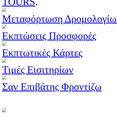
TOURS
.
Μεταφόρτωση Δρομολογίω
Εκπτώσεις Προσφορές
Εκπτωτικές Κάρτες
Τιμές Εισιτηρίων
Σαν Επιβάτης Φροντίζω