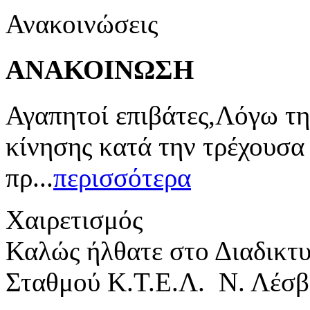
Ανακοινώσεις
ΑΝΑΚΟΙΝΩΣΗ
Αγαπητοί επιβάτες,Λόγω τη
κίνησης κατά την τρέχουσα
πρ...
περισσότερα
Χαιρετισμός
Καλώς ήλθατε στο Διαδικτ
Σταθμού Κ.Τ.Ε.Λ. Ν. Λέσβ