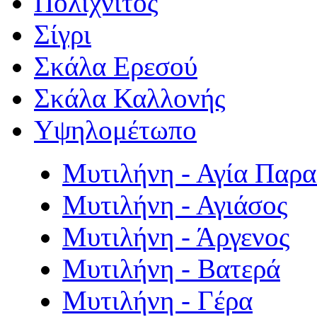
Πολιχνίτος
Σίγρι
Σκάλα Ερεσού
Σκάλα Καλλονής
Υψηλομέτωπο
Μυτιλήνη - Αγία Παρ
Μυτιλήνη - Αγιάσος
Μυτιλήνη - Άργενος
Μυτιλήνη - Βατερά
Μυτιλήνη - Γέρα