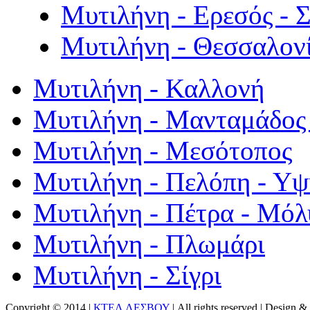
Μυτιλήνη - Ερεσός - 
Μυτιλήνη - Θεσσαλον
Μυτιλήνη - Καλλονή
Μυτιλήνη - Μανταμάδος 
Μυτιλήνη - Μεσότοπος
Μυτιλήνη - Πελόπη - Υ
Μυτιλήνη - Πέτρα - Μόλ
Μυτιλήνη - Πλωμάρι
Μυτιλήνη - Σίγρι
Copyright © 2014 |
ΚΤΕΛ ΛΕΣΒΟΥ
| All rights reserved | Design
& 