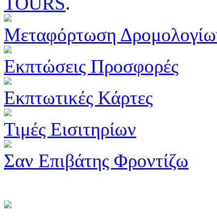
TOURS
.
Μεταφόρτωση Δρομολογίω
Εκπτώσεις Προσφορές
Εκπτωτικές Κάρτες
Τιμές Εισιτηρίων
Σαν Επιβάτης Φροντίζω