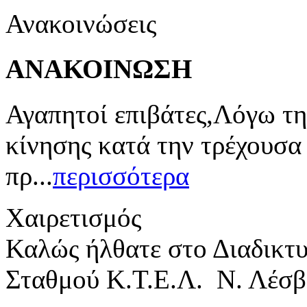
Ανακοινώσεις
ΑΝΑΚΟΙΝΩΣΗ
Αγαπητοί επιβάτες,Λόγω τη
κίνησης κατά την τρέχουσα
πρ...
περισσότερα
Χαιρετισμός
Καλώς ήλθατε στο Διαδικτ
Σταθμού Κ.Τ.Ε.Λ. Ν. Λέσβ