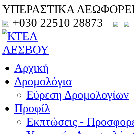
ΥΠΕΡΑΣΤΙΚΑ ΛΕΩΦΟΡΕ
+030 22510 28873
Αρχική
Δρομολόγια
Εύρεση Δρομολογίων
Προφίλ
Εκπτώσεις - Προσφορ