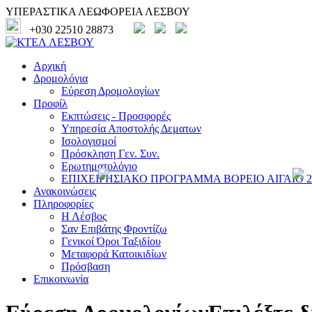
ΥΠΕΡΑΣΤΙΚΑ ΛΕΩΦΟΡΕΙΑ ΛΕΣΒΟΥ
+030 22510 28873
Αρχική
Δρομολόγια
Εύρεση Δρομολογίων
Προφίλ
Εκπτώσεις - Προσφορές
Υπηρεσία Αποστολής Δεματων
Ισολογισμοί
Πρόσκληση Γεν. Συν.
Ερωτηματολόγιο
ΕΠΙΧΕΙΡΗΣΙΑΚΟ ΠΡΟΓΡΑΜΜΑ ΒΟΡΕΙΟ ΑΙΓΑΙΟ 20
Ανακοινώσεις
Πληροφορίες
Η Λέσβος
Σαν Επιβάτης Φροντίζω
Γενικοί Όροι Ταξιδίου
Μεταφορά Κατοικιδίων
Πρόσβαση
Επικοινωνία