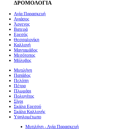
ΔΡΟΜΟΛΟΓΙΑ
Αγία Παρασκευή
Αγιάσος
Άργενος
Βατερά
Ερεσός
Θεσσαλονίκη
Καλλονή
Μανταμάδος
Μεσότοπος
Μόλυβος
Μυτιλήνη
Παπάδος
Πελόπη
Πέτρα
Πλωμάρι
Πολιχνίτος
Σίγρι
Σκάλα Ερεσού
Σκάλα Καλλονής
Υψηλομέτωπο
Μυτιλήνη - Αγία Παρασκευή