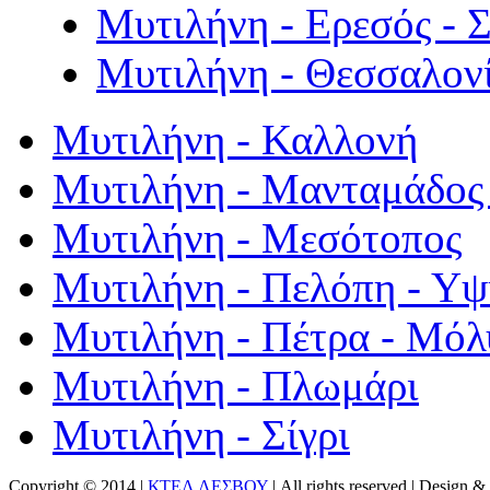
Μυτιλήνη - Ερεσός - 
Μυτιλήνη - Θεσσαλον
Μυτιλήνη - Καλλονή
Μυτιλήνη - Μανταμάδος 
Μυτιλήνη - Μεσότοπος
Μυτιλήνη - Πελόπη - Υ
Μυτιλήνη - Πέτρα - Μόλ
Μυτιλήνη - Πλωμάρι
Μυτιλήνη - Σίγρι
Copyright © 2014 |
ΚΤΕΛ ΛΕΣΒΟΥ
| All rights reserved | Design
& 