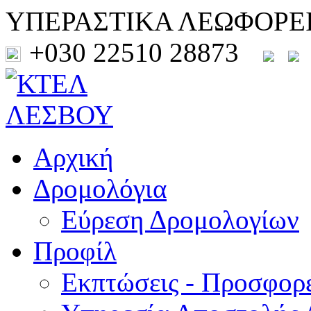
ΥΠΕΡΑΣΤΙΚΑ ΛΕΩΦΟΡΕ
+030 22510 28873
Αρχική
Δρομολόγια
Εύρεση Δρομολογίων
Προφίλ
Εκπτώσεις - Προσφορ