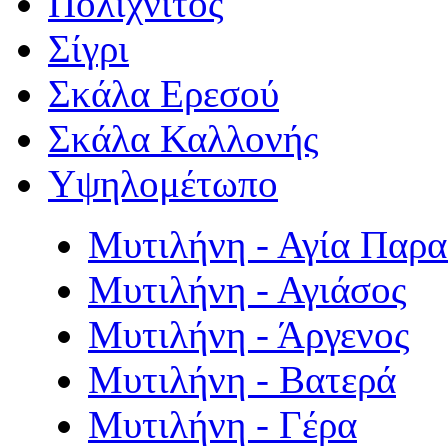
Πολιχνίτος
Σίγρι
Σκάλα Ερεσού
Σκάλα Καλλονής
Υψηλομέτωπο
Μυτιλήνη - Αγία Παρ
Μυτιλήνη - Αγιάσος
Μυτιλήνη - Άργενος
Μυτιλήνη - Βατερά
Μυτιλήνη - Γέρα