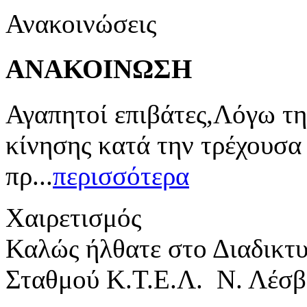
Ανακοινώσεις
ΑΝΑΚΟΙΝΩΣΗ
Αγαπητοί επιβάτες,Λόγω τη
κίνησης κατά την τρέχουσα
πρ...
περισσότερα
Χαιρετισμός
Καλώς ήλθατε στο Διαδικτ
Σταθμού Κ.Τ.Ε.Λ. Ν. Λέσβ