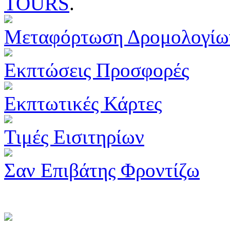
TOURS
.
Μεταφόρτωση Δρομολογίω
Εκπτώσεις Προσφορές
Εκπτωτικές Κάρτες
Τιμές Εισιτηρίων
Σαν Επιβάτης Φροντίζω