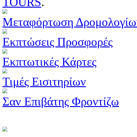
TOURS
.
Μεταφόρτωση Δρομολογίω
Εκπτώσεις Προσφορές
Εκπτωτικές Κάρτες
Τιμές Εισιτηρίων
Σαν Επιβάτης Φροντίζω