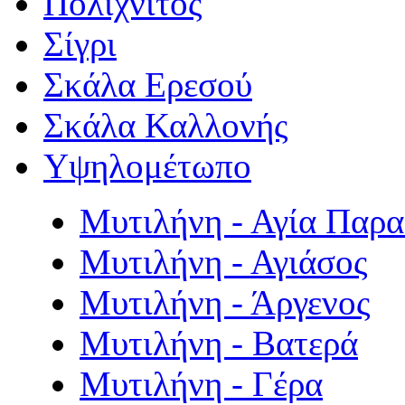
Πολιχνίτος
Σίγρι
Σκάλα Ερεσού
Σκάλα Καλλονής
Υψηλομέτωπο
Μυτιλήνη - Αγία Παρ
Μυτιλήνη - Αγιάσος
Μυτιλήνη - Άργενος
Μυτιλήνη - Βατερά
Μυτιλήνη - Γέρα