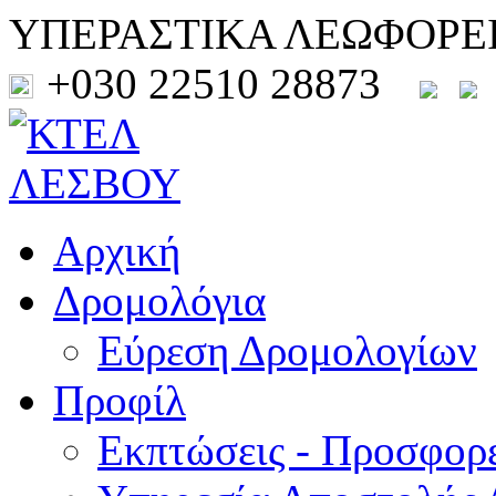
ΥΠΕΡΑΣΤΙΚΑ ΛΕΩΦΟΡΕ
+030 22510 28873
Αρχική
Δρομολόγια
Εύρεση Δρομολογίων
Προφίλ
Εκπτώσεις - Προσφορ