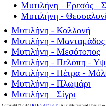
Μυτιλήνη - Ερεσός - 
Μυτιλήνη - Θεσσαλον
Μυτιλήνη - Καλλονή
Μυτιλήνη - Μανταμάδος 
Μυτιλήνη - Μεσότοπος
Μυτιλήνη - Πελόπη - Υ
Μυτιλήνη - Πέτρα - Μόλ
Μυτιλήνη - Πλωμάρι
Μυτιλήνη - Σίγρι
Copyright © 2014 |
ΚΤΕΛ ΛΕΣΒΟΥ
| All rights reserved | Design
& 