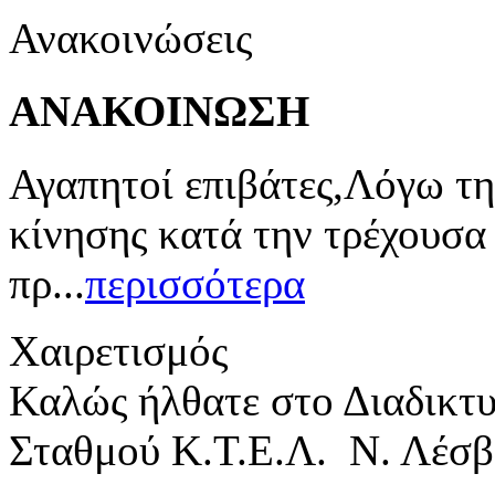
Ανακοινώσεις
ΑΝΑΚΟΙΝΩΣΗ
Αγαπητοί επιβάτες,Λόγω τη
κίνησης κατά την τρέχουσα
πρ...
περισσότερα
Χαιρετισμός
Καλώς ήλθατε στο Διαδικτ
Σταθμού Κ.Τ.Ε.Λ. Ν. Λέσβ