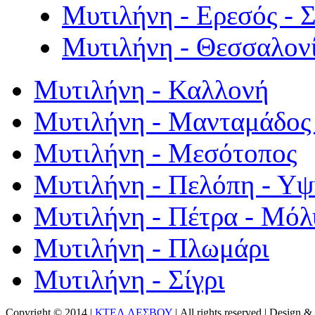
Μυτιλήνη - Ερεσός - 
Μυτιλήνη - Θεσσαλον
Μυτιλήνη - Καλλονή
Μυτιλήνη - Μανταμάδος 
Μυτιλήνη - Μεσότοπος
Μυτιλήνη - Πελόπη - Υ
Μυτιλήνη - Πέτρα - Μόλ
Μυτιλήνη - Πλωμάρι
Μυτιλήνη - Σίγρι
Copyright © 2014 |
ΚΤΕΛ ΛΕΣΒΟΥ
| All rights reserved | Design
& 