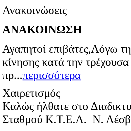
Ανακοινώσεις
ΑΝΑΚΟΙΝΩΣΗ
Αγαπητοί επιβάτες,Λόγω τη
κίνησης κατά την τρέχουσα
πρ...
περισσότερα
Χαιρετισμός
Καλώς ήλθατε στο Διαδικτ
Σταθμού Κ.Τ.Ε.Λ. Ν. Λέσβ