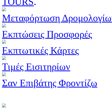
TOURS
.
Μεταφόρτωση Δρομολογίω
Εκπτώσεις Προσφορές
Εκπτωτικές Κάρτες
Τιμές Εισιτηρίων
Σαν Επιβάτης Φροντίζω