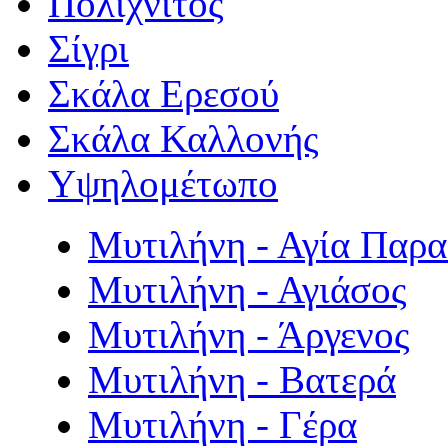
Πολιχνίτος
Σίγρι
Σκάλα Ερεσού
Σκάλα Καλλονής
Υψηλομέτωπο
Μυτιλήνη - Αγία Παρ
Μυτιλήνη - Αγιάσος
Μυτιλήνη - Άργενος
Μυτιλήνη - Βατερά
Μυτιλήνη - Γέρα