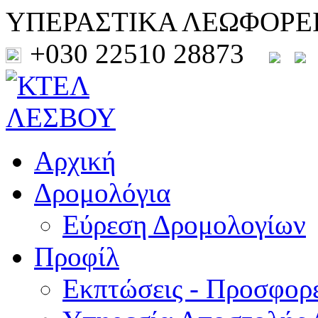
ΥΠΕΡΑΣΤΙΚΑ ΛΕΩΦΟΡΕ
+030 22510 28873
Αρχική
Δρομολόγια
Εύρεση Δρομολογίων
Προφίλ
Εκπτώσεις - Προσφορ