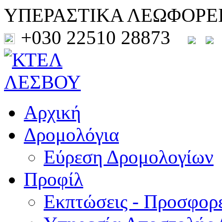
ΥΠΕΡΑΣΤΙΚΑ ΛΕΩΦΟΡΕ
+030 22510 28873
Αρχική
Δρομολόγια
Εύρεση Δρομολογίων
Προφίλ
Εκπτώσεις - Προσφορ