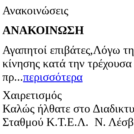
Ανακοινώσεις
ΑΝΑΚΟΙΝΩΣΗ
Αγαπητοί επιβάτες,Λόγω τη
κίνησης κατά την τρέχουσα
πρ...
περισσότερα
Χαιρετισμός
Καλώς ήλθατε στο Διαδικτ
Σταθμού Κ.Τ.Ε.Λ. Ν. Λέσβ