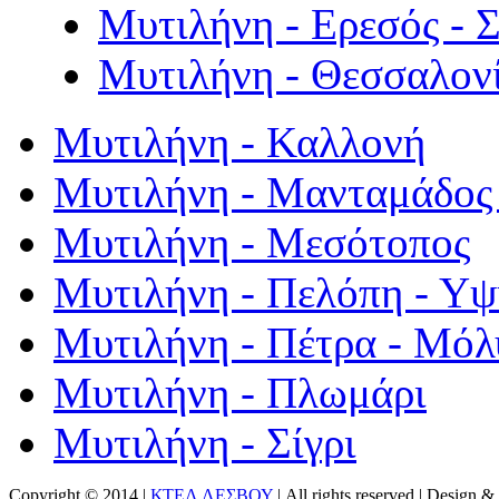
Μυτιλήνη - Ερεσός - 
Μυτιλήνη - Θεσσαλον
Μυτιλήνη - Καλλονή
Μυτιλήνη - Μανταμάδος 
Μυτιλήνη - Μεσότοπος
Μυτιλήνη - Πελόπη - Υ
Μυτιλήνη - Πέτρα - Μόλ
Μυτιλήνη - Πλωμάρι
Μυτιλήνη - Σίγρι
Copyright © 2014 |
ΚΤΕΛ ΛΕΣΒΟΥ
| All rights reserved | Design
& 