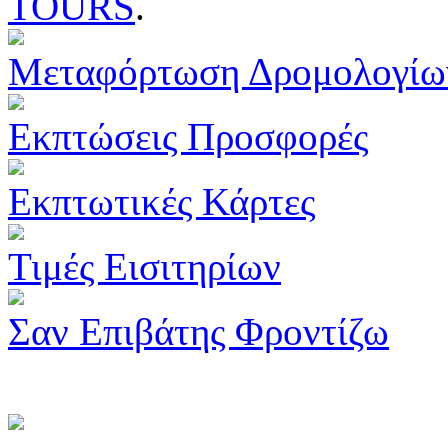
TOURS
.
Μεταφόρτωση Δρομολογίω
Εκπτώσεις Προσφορές
Εκπτωτικές Κάρτες
Τιμές Εισιτηρίων
Σαν Επιβάτης Φροντίζω