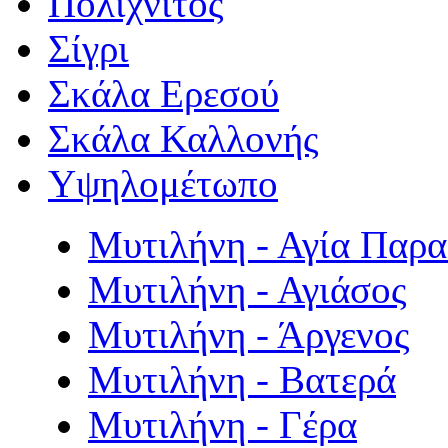
Πολιχνίτος
Σίγρι
Σκάλα Ερεσού
Σκάλα Καλλονής
Υψηλομέτωπο
Μυτιλήνη - Αγία Παρ
Μυτιλήνη - Αγιάσος
Μυτιλήνη - Άργενος
Μυτιλήνη - Βατερά
Μυτιλήνη - Γέρα