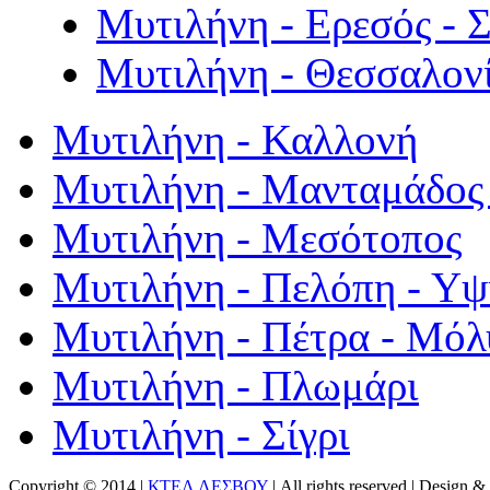
Μυτιλήνη - Ερεσός - 
Μυτιλήνη - Θεσσαλον
Μυτιλήνη - Καλλονή
Μυτιλήνη - Μανταμάδος 
Μυτιλήνη - Μεσότοπος
Μυτιλήνη - Πελόπη - Υ
Μυτιλήνη - Πέτρα - Μόλ
Μυτιλήνη - Πλωμάρι
Μυτιλήνη - Σίγρι
Copyright © 2014 |
ΚΤΕΛ ΛΕΣΒΟΥ
| All rights reserved | Design
& 