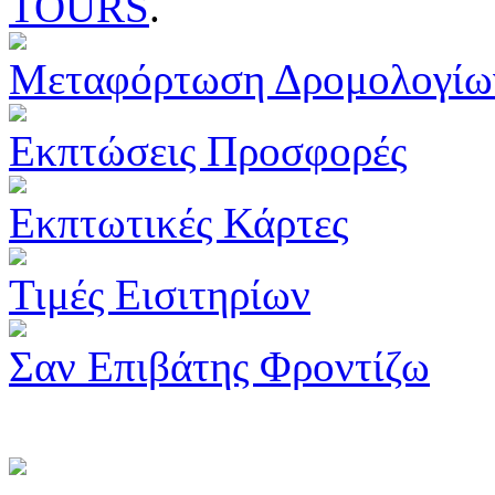
TOURS
.
Μεταφόρτωση Δρομολογίω
Εκπτώσεις Προσφορές
Εκπτωτικές Κάρτες
Τιμές Εισιτηρίων
Σαν Επιβάτης Φροντίζω