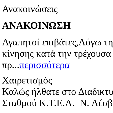
Ανακοινώσεις
ΑΝΑΚΟΙΝΩΣΗ
Αγαπητοί επιβάτες,Λόγω τη
κίνησης κατά την τρέχουσα
πρ...
περισσότερα
Χαιρετισμός
Καλώς ήλθατε στο Διαδικτ
Σταθμού Κ.Τ.Ε.Λ. Ν. Λέσβ