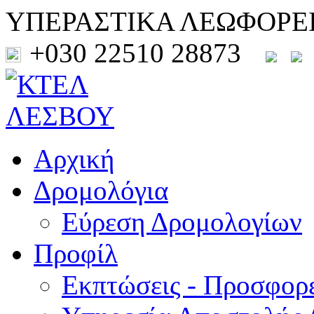
ΥΠΕΡΑΣΤΙΚΑ ΛΕΩΦΟΡΕ
+030 22510 28873
Αρχική
Δρομολόγια
Εύρεση Δρομολογίων
Προφίλ
Εκπτώσεις - Προσφορ