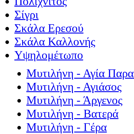
Πολιχνίτος
Σίγρι
Σκάλα Ερεσού
Σκάλα Καλλονής
Υψηλομέτωπο
Μυτιλήνη - Αγία Παρ
Μυτιλήνη - Αγιάσος
Μυτιλήνη - Άργενος
Μυτιλήνη - Βατερά
Μυτιλήνη - Γέρα