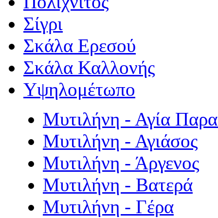
Πολιχνίτος
Σίγρι
Σκάλα Ερεσού
Σκάλα Καλλονής
Υψηλομέτωπο
Μυτιλήνη - Αγία Παρ
Μυτιλήνη - Αγιάσος
Μυτιλήνη - Άργενος
Μυτιλήνη - Βατερά
Μυτιλήνη - Γέρα