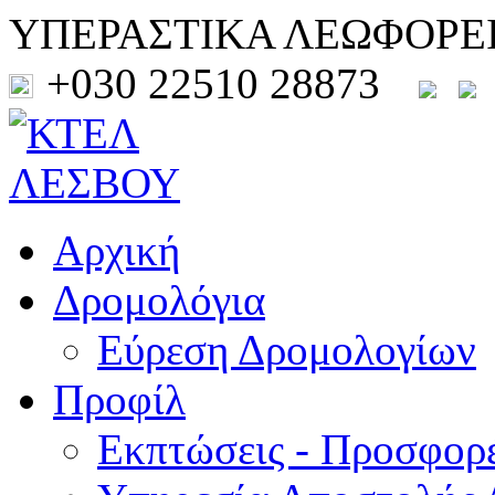
ΥΠΕΡΑΣΤΙΚΑ ΛΕΩΦΟΡΕ
+030 22510 28873
Αρχική
Δρομολόγια
Εύρεση Δρομολογίων
Προφίλ
Εκπτώσεις - Προσφορ