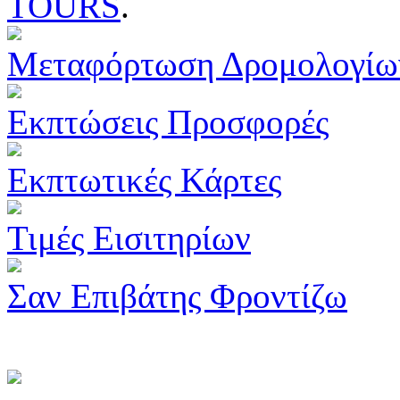
TOURS
.
Μεταφόρτωση Δρομολογίω
Εκπτώσεις Προσφορές
Εκπτωτικές Κάρτες
Τιμές Εισιτηρίων
Σαν Επιβάτης Φροντίζω