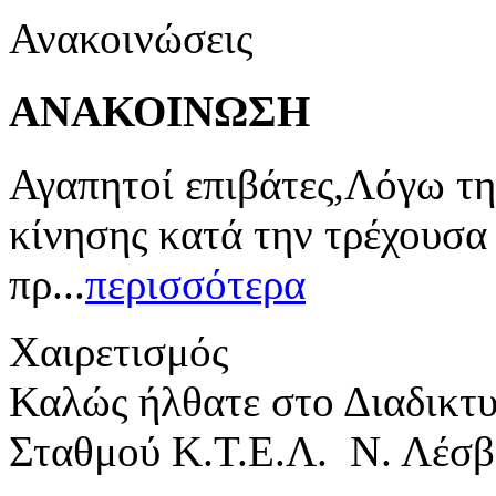
Ανακοινώσεις
ΑΝΑΚΟΙΝΩΣΗ
Αγαπητοί επιβάτες,Λόγω τη
κίνησης κατά την τρέχουσα
πρ...
περισσότερα
Χαιρετισμός
Καλώς ήλθατε στο Διαδικτ
Σταθμού Κ.Τ.Ε.Λ. Ν. Λέσβ