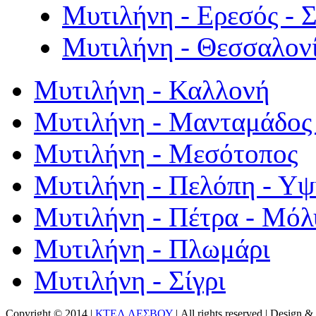
Μυτιλήνη - Ερεσός - 
Μυτιλήνη - Θεσσαλον
Μυτιλήνη - Καλλονή
Μυτιλήνη - Μανταμάδος 
Μυτιλήνη - Μεσότοπος
Μυτιλήνη - Πελόπη - Υ
Μυτιλήνη - Πέτρα - Μόλ
Μυτιλήνη - Πλωμάρι
Μυτιλήνη - Σίγρι
Copyright © 2014 |
ΚΤΕΛ ΛΕΣΒΟΥ
| All rights reserved | Design
& 