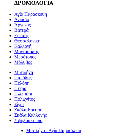
ΔΡΟΜΟΛΟΓΙΑ
Αγία Παρασκευή
Αγιάσος
Άργενος
Βατερά
Ερεσός
Θεσσαλονίκη
Καλλονή
Μανταμάδος
Μεσότοπος
Μόλυβος
Μυτιλήνη
Παπάδος
Πελόπη
Πέτρα
Πλωμάρι
Πολιχνίτος
Σίγρι
Σκάλα Ερεσού
Σκάλα Καλλονής
Υψηλομέτωπο
Μυτιλήνη - Αγία Παρασκευή