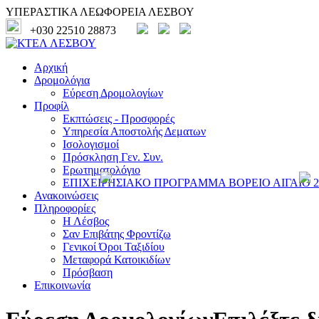
ΥΠΕΡΑΣΤΙΚΑ ΛΕΩΦΟΡΕΙΑ ΛΕΣΒΟΥ
+030 22510 28873
Αρχική
Δρομολόγια
Εύρεση Δρομολογίων
Προφίλ
Εκπτώσεις - Προσφορές
Υπηρεσία Αποστολής Δεματων
Ισολογισμοί
Πρόσκληση Γεν. Συν.
Ερωτηματολόγιο
ΕΠΙΧΕΙΡΗΣΙΑΚΟ ΠΡΟΓΡΑΜΜΑ ΒΟΡΕΙΟ ΑΙΓΑΙΟ 20
Ανακοινώσεις
Πληροφορίες
Η Λέσβος
Σαν Επιβάτης Φροντίζω
Γενικοί Όροι Ταξιδίου
Μεταφορά Κατοικιδίων
Πρόσβαση
Επικοινωνία