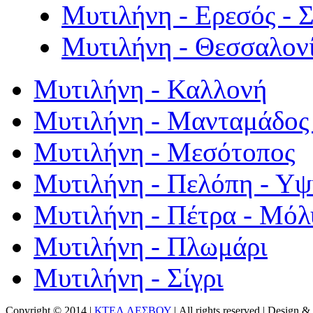
Μυτιλήνη - Ερεσός - 
Μυτιλήνη - Θεσσαλον
Μυτιλήνη - Καλλονή
Μυτιλήνη - Μανταμάδος 
Μυτιλήνη - Μεσότοπος
Μυτιλήνη - Πελόπη - Υ
Μυτιλήνη - Πέτρα - Μόλ
Μυτιλήνη - Πλωμάρι
Μυτιλήνη - Σίγρι
Copyright © 2014 |
ΚΤΕΛ ΛΕΣΒΟΥ
| All rights reserved | Design
& 