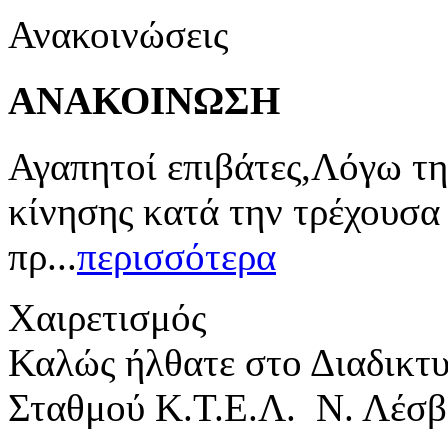
Ανακοινώσεις
ΑΝΑΚΟΙΝΩΣΗ
Αγαπητοί επιβάτες,Λόγω τη
κίνησης κατά την τρέχουσα
πρ...
περισσότερα
Χαιρετισμός
Καλώς ήλθατε στο Διαδικτ
Σταθμού Κ.Τ.Ε.Λ. Ν. Λέσβ