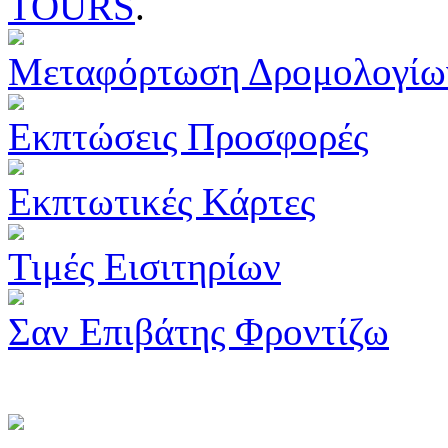
TOURS
.
Μεταφόρτωση Δρομολογίω
Εκπτώσεις Προσφορές
Εκπτωτικές Κάρτες
Τιμές Εισιτηρίων
Σαν Επιβάτης Φροντίζω