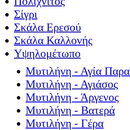
Πολιχνίτος
Σίγρι
Σκάλα Ερεσού
Σκάλα Καλλονής
Υψηλομέτωπο
Μυτιλήνη - Αγία Παρ
Μυτιλήνη - Αγιάσος
Μυτιλήνη - Άργενος
Μυτιλήνη - Βατερά
Μυτιλήνη - Γέρα