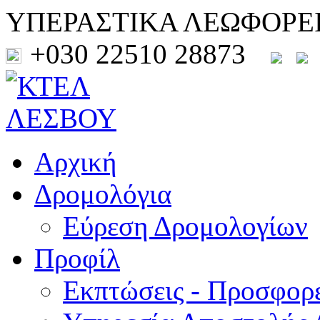
ΥΠΕΡΑΣΤΙΚΑ ΛΕΩΦΟΡΕ
+030 22510 28873
Αρχική
Δρομολόγια
Εύρεση Δρομολογίων
Προφίλ
Εκπτώσεις - Προσφορ