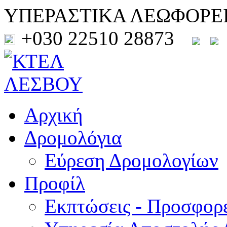
ΥΠΕΡΑΣΤΙΚΑ ΛΕΩΦΟΡΕ
+030 22510 28873
Αρχική
Δρομολόγια
Εύρεση Δρομολογίων
Προφίλ
Εκπτώσεις - Προσφορ