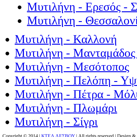
Μυτιλήνη - Ερεσός - 
Μυτιλήνη - Θεσσαλον
Μυτιλήνη - Καλλονή
Μυτιλήνη - Μανταμάδος 
Μυτιλήνη - Μεσότοπος
Μυτιλήνη - Πελόπη - Υ
Μυτιλήνη - Πέτρα - Μόλ
Μυτιλήνη - Πλωμάρι
Μυτιλήνη - Σίγρι
Copyright © 2014 |
ΚΤΕΛ ΛΕΣΒΟΥ
| All rights reserved | Design
& 