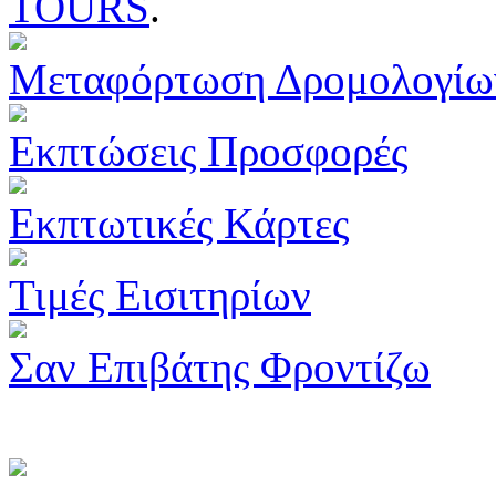
TOURS
.
Μεταφόρτωση Δρομολογίω
Εκπτώσεις Προσφορές
Εκπτωτικές Κάρτες
Τιμές Εισιτηρίων
Σαν Επιβάτης Φροντίζω