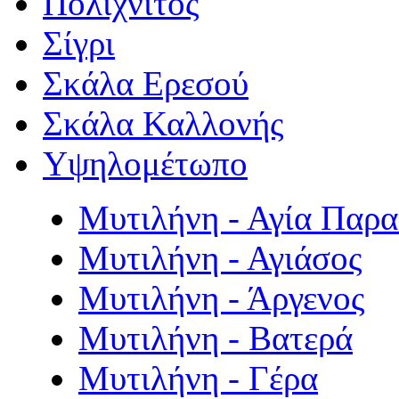
Πολιχνίτος
Σίγρι
Σκάλα Ερεσού
Σκάλα Καλλονής
Υψηλομέτωπο
Μυτιλήνη - Αγία Παρ
Μυτιλήνη - Αγιάσος
Μυτιλήνη - Άργενος
Μυτιλήνη - Βατερά
Μυτιλήνη - Γέρα