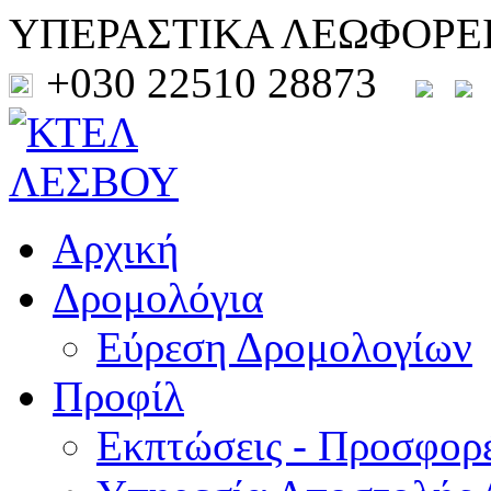
ΥΠΕΡΑΣΤΙΚΑ ΛΕΩΦΟΡΕ
+030 22510 28873
Αρχική
Δρομολόγια
Εύρεση Δρομολογίων
Προφίλ
Εκπτώσεις - Προσφορ