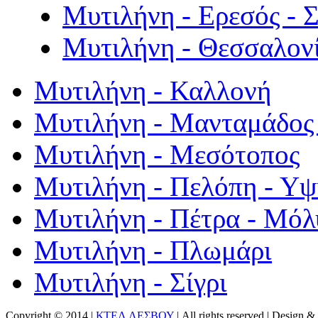
Μυτιλήνη - Ερεσός - 
Μυτιλήνη - Θεσσαλον
Μυτιλήνη - Καλλονή
Μυτιλήνη - Μανταμάδος 
Μυτιλήνη - Μεσότοπος
Μυτιλήνη - Πελόπη - Υ
Μυτιλήνη - Πέτρα - Μόλ
Μυτιλήνη - Πλωμάρι
Μυτιλήνη - Σίγρι
Copyright © 2014 |
ΚΤΕΛ ΛΕΣΒΟΥ
| All rights reserved | Design
& 