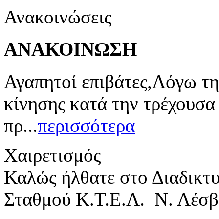
Ανακοινώσεις
ΑΝΑΚΟΙΝΩΣΗ
Αγαπητοί επιβάτες,Λόγω τη
κίνησης κατά την τρέχουσα
πρ...
περισσότερα
Χαιρετισμός
Καλώς ήλθατε στο Διαδικτ
Σταθμού Κ.Τ.Ε.Λ. Ν. Λέσβ