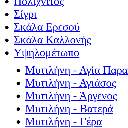
Πολιχνίτος
Σίγρι
Σκάλα Ερεσού
Σκάλα Καλλονής
Υψηλομέτωπο
Μυτιλήνη - Αγία Παρ
Μυτιλήνη - Αγιάσος
Μυτιλήνη - Άργενος
Μυτιλήνη - Βατερά
Μυτιλήνη - Γέρα