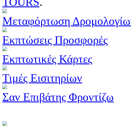
TOURS
.
Μεταφόρτωση Δρομολογίω
Εκπτώσεις Προσφορές
Εκπτωτικές Κάρτες
Τιμές Εισιτηρίων
Σαν Επιβάτης Φροντίζω