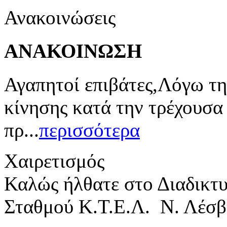
Ανακοινώσεις
ΑΝΑΚΟΙΝΩΣΗ
Αγαπητοί επιβάτες,Λόγω τη
κίνησης κατά την τρέχουσα
πρ...
περισσότερα
Χαιρετισμός
Καλώς ήλθατε στο Διαδικτ
Σταθμού Κ.Τ.Ε.Λ. Ν. Λέσβ