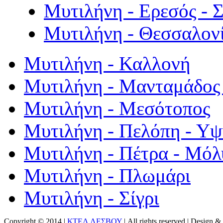
Μυτιλήνη - Ερεσός - 
Μυτιλήνη - Θεσσαλον
Μυτιλήνη - Καλλονή
Μυτιλήνη - Μανταμάδος 
Μυτιλήνη - Μεσότοπος
Μυτιλήνη - Πελόπη - Υ
Μυτιλήνη - Πέτρα - Μόλ
Μυτιλήνη - Πλωμάρι
Μυτιλήνη - Σίγρι
Copyright © 2014 |
ΚΤΕΛ ΛΕΣΒΟΥ
| All rights reserved | Design
& 