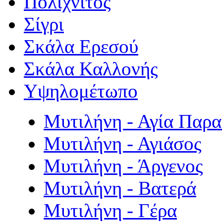
Πολιχνίτος
Σίγρι
Σκάλα Ερεσού
Σκάλα Καλλονής
Υψηλομέτωπο
Μυτιλήνη - Αγία Παρ
Μυτιλήνη - Αγιάσος
Μυτιλήνη - Άργενος
Μυτιλήνη - Βατερά
Μυτιλήνη - Γέρα