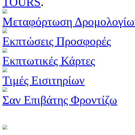
TOURS
.
Μεταφόρτωση Δρομολογίω
Εκπτώσεις Προσφορές
Εκπτωτικές Κάρτες
Τιμές Εισιτηρίων
Σαν Επιβάτης Φροντίζω