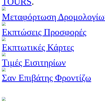
TOURS
.
Μεταφόρτωση Δρομολογίω
Εκπτώσεις Προσφορές
Εκπτωτικές Κάρτες
Τιμές Εισιτηρίων
Σαν Επιβάτης Φροντίζω