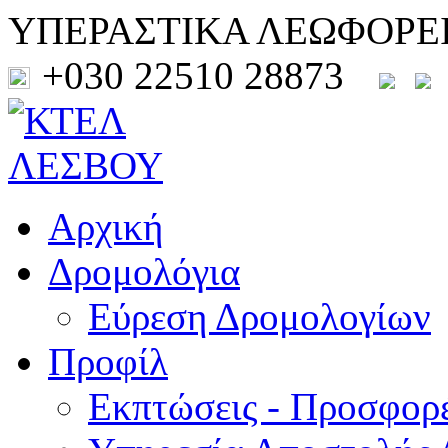
ΥΠΕΡΑΣΤΙΚΑ ΛΕΩΦΟΡΕ
+030 22510 28873
Αρχική
Δρομολόγια
Εύρεση Δρομολογίων
Προφίλ
Εκπτώσεις - Προσφορ