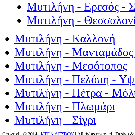
Μυτιλήνη - Ερεσός - 
Μυτιλήνη - Θεσσαλον
Μυτιλήνη - Καλλονή
Μυτιλήνη - Μανταμάδος 
Μυτιλήνη - Μεσότοπος
Μυτιλήνη - Πελόπη - Υ
Μυτιλήνη - Πέτρα - Μόλ
Μυτιλήνη - Πλωμάρι
Μυτιλήνη - Σίγρι
Copyright © 2014 |
ΚΤΕΛ ΛΕΣΒΟΥ
| All rights reserved | Design
& 