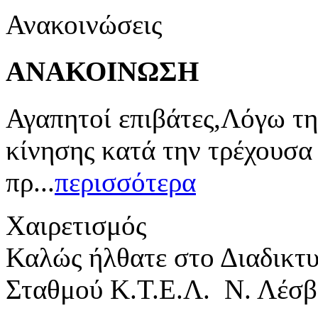
Ανακοινώσεις
ΑΝΑΚΟΙΝΩΣΗ
Αγαπητοί επιβάτες,Λόγω τη
κίνησης κατά την τρέχουσα
πρ...
περισσότερα
Χαιρετισμός
Καλώς ήλθατε στο Διαδικτ
Σταθμού Κ.Τ.Ε.Λ. Ν. Λέσβ