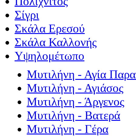
Πολιχνίτος
Σίγρι
Σκάλα Ερεσού
Σκάλα Καλλονής
Υψηλομέτωπο
Μυτιλήνη - Αγία Παρ
Μυτιλήνη - Αγιάσος
Μυτιλήνη - Άργενος
Μυτιλήνη - Βατερά
Μυτιλήνη - Γέρα