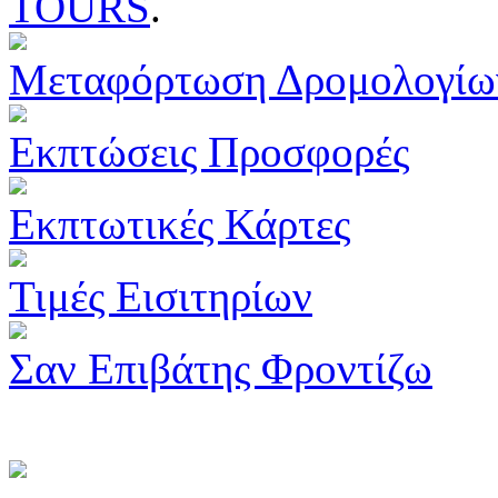
TOURS
.
Μεταφόρτωση Δρομολογίω
Εκπτώσεις Προσφορές
Εκπτωτικές Κάρτες
Τιμές Εισιτηρίων
Σαν Επιβάτης Φροντίζω