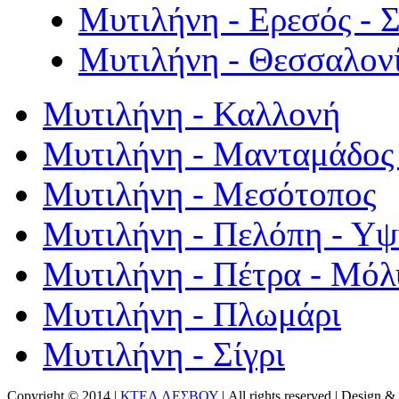
Μυτιλήνη - Ερεσός - 
Μυτιλήνη - Θεσσαλον
Μυτιλήνη - Καλλονή
Μυτιλήνη - Μανταμάδος 
Μυτιλήνη - Μεσότοπος
Μυτιλήνη - Πελόπη - Υ
Μυτιλήνη - Πέτρα - Μόλ
Μυτιλήνη - Πλωμάρι
Μυτιλήνη - Σίγρι
Copyright © 2014 |
ΚΤΕΛ ΛΕΣΒΟΥ
| All rights reserved | Design
& 