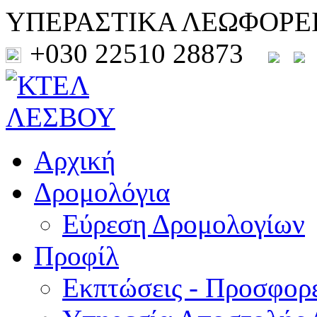
ΥΠΕΡΑΣΤΙΚΑ ΛΕΩΦΟΡΕ
+030 22510 28873
Αρχική
Δρομολόγια
Εύρεση Δρομολογίων
Προφίλ
Εκπτώσεις - Προσφορ