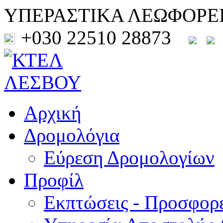
ΥΠΕΡΑΣΤΙΚΑ ΛΕΩΦΟΡΕ
+030 22510 28873
Αρχική
Δρομολόγια
Εύρεση Δρομολογίων
Προφίλ
Εκπτώσεις - Προσφορ