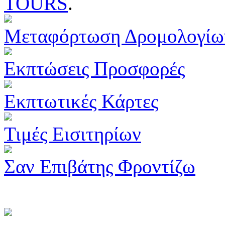
TOURS
.
Μεταφόρτωση Δρομολογίω
Εκπτώσεις Προσφορές
Εκπτωτικές Κάρτες
Τιμές Εισιτηρίων
Σαν Επιβάτης Φροντίζω