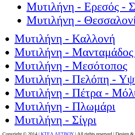
Μυτιλήνη - Ερεσός - 
Μυτιλήνη - Θεσσαλον
Μυτιλήνη - Καλλονή
Μυτιλήνη - Μανταμάδος 
Μυτιλήνη - Μεσότοπος
Μυτιλήνη - Πελόπη - Υ
Μυτιλήνη - Πέτρα - Μόλ
Μυτιλήνη - Πλωμάρι
Μυτιλήνη - Σίγρι
Copyright © 2014 |
ΚΤΕΛ ΛΕΣΒΟΥ
| All rights reserved | Design
& 