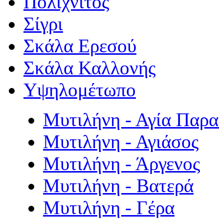
Πολιχνίτος
Σίγρι
Σκάλα Ερεσού
Σκάλα Καλλονής
Υψηλομέτωπο
Μυτιλήνη - Αγία Παρ
Μυτιλήνη - Αγιάσος
Μυτιλήνη - Άργενος
Μυτιλήνη - Βατερά
Μυτιλήνη - Γέρα