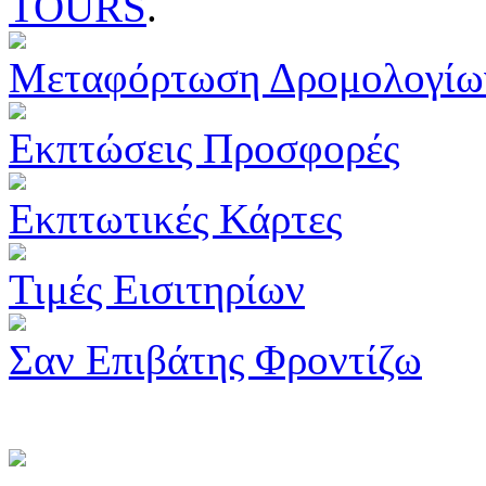
TOURS
.
Μεταφόρτωση Δρομολογίω
Εκπτώσεις Προσφορές
Εκπτωτικές Κάρτες
Τιμές Εισιτηρίων
Σαν Επιβάτης Φροντίζω