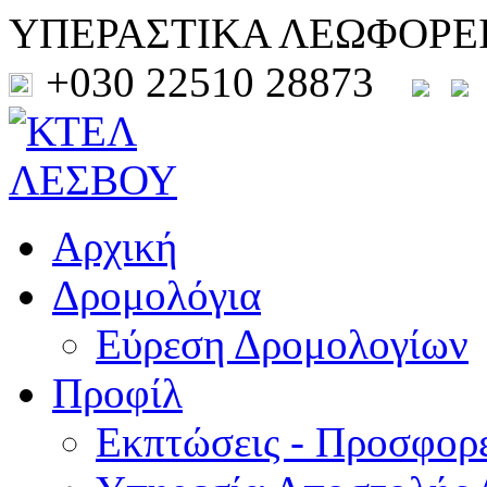
ΥΠΕΡΑΣΤΙΚΑ ΛΕΩΦΟΡΕ
+030 22510 28873
Αρχική
Δρομολόγια
Εύρεση Δρομολογίων
Προφίλ
Εκπτώσεις - Προσφορ