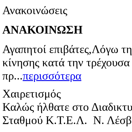
Ανακοινώσεις
ΑΝΑΚΟΙΝΩΣΗ
Αγαπητοί επιβάτες,Λόγω τη
κίνησης κατά την τρέχουσα
πρ...
περισσότερα
Χαιρετισμός
Καλώς ήλθατε στο Διαδικτ
Σταθμού Κ.Τ.Ε.Λ. Ν. Λέσβ