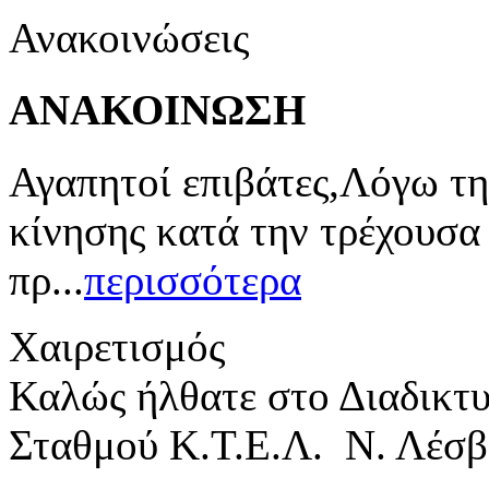
Ανακοινώσεις
ΑΝΑΚΟΙΝΩΣΗ
Αγαπητοί επιβάτες,Λόγω τη
κίνησης κατά την τρέχουσα
πρ...
περισσότερα
Χαιρετισμός
Καλώς ήλθατε στο Διαδικτ
Σταθμού Κ.Τ.Ε.Λ. Ν. Λέσβ