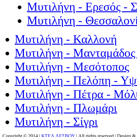
Μυτιλήνη - Ερεσός - 
Μυτιλήνη - Θεσσαλον
Μυτιλήνη - Καλλονή
Μυτιλήνη - Μανταμάδος 
Μυτιλήνη - Μεσότοπος
Μυτιλήνη - Πελόπη - Υ
Μυτιλήνη - Πέτρα - Μόλ
Μυτιλήνη - Πλωμάρι
Μυτιλήνη - Σίγρι
Copyright © 2014 |
ΚΤΕΛ ΛΕΣΒΟΥ
| All rights reserved | Design
& 