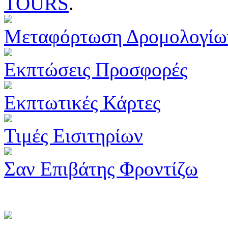
TOURS
.
Μεταφόρτωση Δρομολογίω
Εκπτώσεις Προσφορές
Εκπτωτικές Κάρτες
Τιμές Εισιτηρίων
Σαν Επιβάτης Φροντίζω