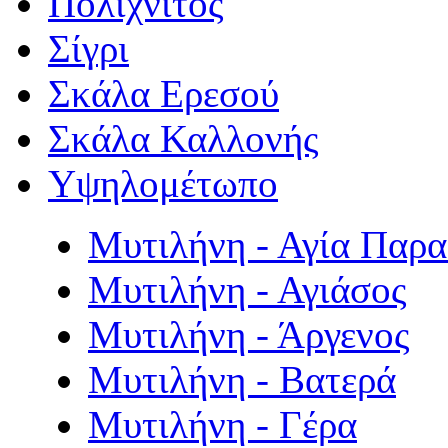
Πολιχνίτος
Σίγρι
Σκάλα Ερεσού
Σκάλα Καλλονής
Υψηλομέτωπο
Μυτιλήνη - Αγία Παρ
Μυτιλήνη - Αγιάσος
Μυτιλήνη - Άργενος
Μυτιλήνη - Βατερά
Μυτιλήνη - Γέρα