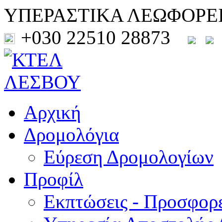
ΥΠΕΡΑΣΤΙΚΑ ΛΕΩΦΟΡΕ
+030 22510 28873
Αρχική
Δρομολόγια
Εύρεση Δρομολογίων
Προφίλ
Εκπτώσεις - Προσφορ