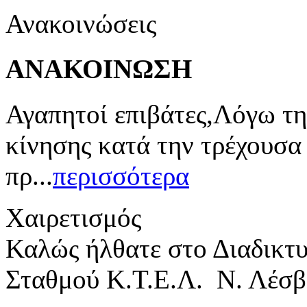
Ανακοινώσεις
ΑΝΑΚΟΙΝΩΣΗ
Αγαπητοί επιβάτες,Λόγω τη
κίνησης κατά την τρέχουσα
πρ...
περισσότερα
Χαιρετισμός
Καλώς ήλθατε στο Διαδικτ
Σταθμού Κ.Τ.Ε.Λ. Ν. Λέσβ