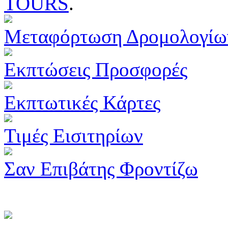
TOURS
.
Μεταφόρτωση Δρομολογίω
Εκπτώσεις Προσφορές
Εκπτωτικές Κάρτες
Τιμές Εισιτηρίων
Σαν Επιβάτης Φροντίζω