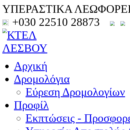
ΥΠΕΡΑΣΤΙΚΑ ΛΕΩΦΟΡΕ
+030 22510 28873
Αρχική
Δρομολόγια
Εύρεση Δρομολογίων
Προφίλ
Εκπτώσεις - Προσφορ