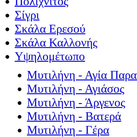
Πολιχνίτος
Σίγρι
Σκάλα Ερεσού
Σκάλα Καλλονής
Υψηλομέτωπο
Μυτιλήνη - Αγία Παρ
Μυτιλήνη - Αγιάσος
Μυτιλήνη - Άργενος
Μυτιλήνη - Βατερά
Μυτιλήνη - Γέρα