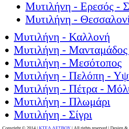
Μυτιλήνη - Ερεσός - 
Μυτιλήνη - Θεσσαλον
Μυτιλήνη - Καλλονή
Μυτιλήνη - Μανταμάδος 
Μυτιλήνη - Μεσότοπος
Μυτιλήνη - Πελόπη - Υ
Μυτιλήνη - Πέτρα - Μόλ
Μυτιλήνη - Πλωμάρι
Μυτιλήνη - Σίγρι
Copyright © 2014 |
ΚΤΕΛ ΛΕΣΒΟΥ
| All rights reserved | Design
& 