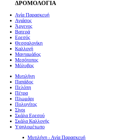
ΔΡΟΜΟΛΟΓΙΑ
Αγία Παρασκευή
Αγιάσος
Άργενος
Βατερά
Ερεσός
Θεσσαλονίκη
Καλλονή
Μανταμάδος
Μεσότοπος
Μόλυβος
Μυτιλήνη
Παπάδος
Πελόπη
Πέτρα
Πλωμάρι
Πολιχνίτος
Σίγρι
Σκάλα Ερεσού
Σκάλα Καλλονής
Υψηλομέτωπο
Μυτιλήνη - Αγία Παρασκευή