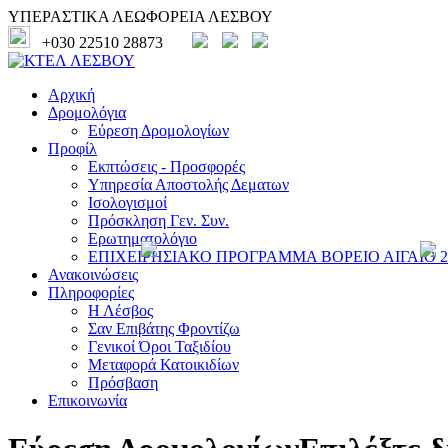
ΥΠΕΡΑΣΤΙΚΑ ΛΕΩΦΟΡΕΙΑ ΛΕΣΒΟΥ
+030 22510 28873
Αρχική
Δρομολόγια
Εύρεση Δρομολογίων
Προφίλ
Εκπτώσεις - Προσφορές
Υπηρεσία Αποστολής Δεματων
Ισολογισμοί
Πρόσκληση Γεν. Συν.
Ερωτηματολόγιο
ΕΠΙΧΕΙΡΗΣΙΑΚΟ ΠΡΟΓΡΑΜΜΑ ΒΟΡΕΙΟ ΑΙΓΑΙΟ 20
Ανακοινώσεις
Πληροφορίες
Η Λέσβος
Σαν Επιβάτης Φροντίζω
Γενικοί Όροι Ταξιδίου
Μεταφορά Κατοικιδίων
Πρόσβαση
Επικοινωνία