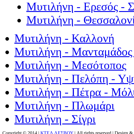
Μυτιλήνη - Ερεσός - 
Μυτιλήνη - Θεσσαλον
Μυτιλήνη - Καλλονή
Μυτιλήνη - Μανταμάδος 
Μυτιλήνη - Μεσότοπος
Μυτιλήνη - Πελόπη - Υ
Μυτιλήνη - Πέτρα - Μόλ
Μυτιλήνη - Πλωμάρι
Μυτιλήνη - Σίγρι
Copyright © 2014 |
ΚΤΕΛ ΛΕΣΒΟΥ
| All rights reserved | Design
& 