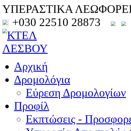
ΥΠΕΡΑΣΤΙΚΑ ΛΕΩΦΟΡΕ
+030 22510 28873
Αρχική
Δρομολόγια
Εύρεση Δρομολογίων
Προφίλ
Εκπτώσεις - Προσφορ