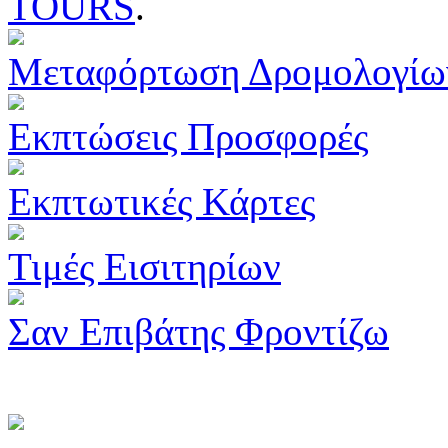
TOURS
.
Μεταφόρτωση Δρομολογίω
Εκπτώσεις Προσφορές
Εκπτωτικές Κάρτες
Τιμές Εισιτηρίων
Σαν Επιβάτης Φροντίζω