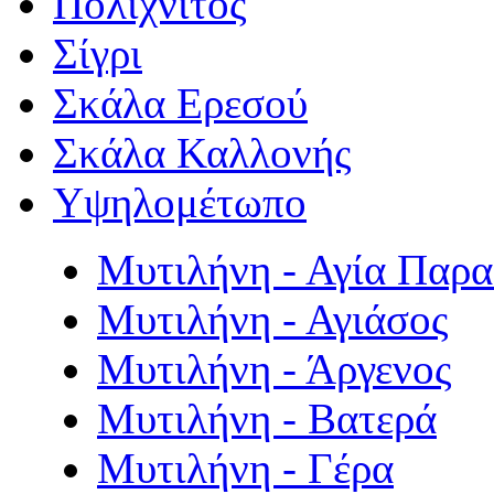
Πολιχνίτος
Σίγρι
Σκάλα Ερεσού
Σκάλα Καλλονής
Υψηλομέτωπο
Μυτιλήνη - Αγία Παρ
Μυτιλήνη - Αγιάσος
Μυτιλήνη - Άργενος
Μυτιλήνη - Βατερά
Μυτιλήνη - Γέρα