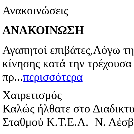
Ανακοινώσεις
ΑΝΑΚΟΙΝΩΣΗ
Αγαπητοί επιβάτες,Λόγω τη
κίνησης κατά την τρέχουσα
πρ...
περισσότερα
Χαιρετισμός
Καλώς ήλθατε στο Διαδικτ
Σταθμού Κ.Τ.Ε.Λ. Ν. Λέσβ