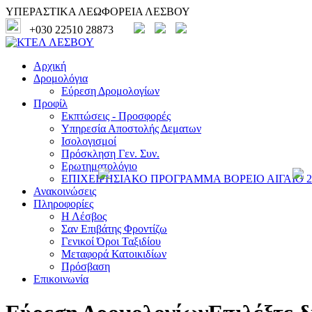
ΥΠΕΡΑΣΤΙΚΑ ΛΕΩΦΟΡΕΙΑ ΛΕΣΒΟΥ
+030 22510 28873
Αρχική
Δρομολόγια
Εύρεση Δρομολογίων
Προφίλ
Εκπτώσεις - Προσφορές
Υπηρεσία Αποστολής Δεματων
Ισολογισμοί
Πρόσκληση Γεν. Συν.
Ερωτηματολόγιο
ΕΠΙΧΕΙΡΗΣΙΑΚΟ ΠΡΟΓΡΑΜΜΑ ΒΟΡΕΙΟ ΑΙΓΑΙΟ 20
Ανακοινώσεις
Πληροφορίες
Η Λέσβος
Σαν Επιβάτης Φροντίζω
Γενικοί Όροι Ταξιδίου
Μεταφορά Κατοικιδίων
Πρόσβαση
Επικοινωνία