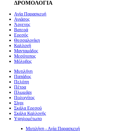
ΔΡΟΜΟΛΟΓΙΑ
Αγία Παρασκευή
Αγιάσος
Άργενος
Βατερά
Ερεσός
Θεσσαλονίκη
Καλλονή
Μανταμάδος
Μεσότοπος
Μόλυβος
Μυτιλήνη
Παπάδος
Πελόπη
Πέτρα
Πλωμάρι
Πολιχνίτος
Σίγρι
Σκάλα Ερεσού
Σκάλα Καλλονής
Υψηλομέτωπο
Μυτιλήνη - Αγία Παρασκευή