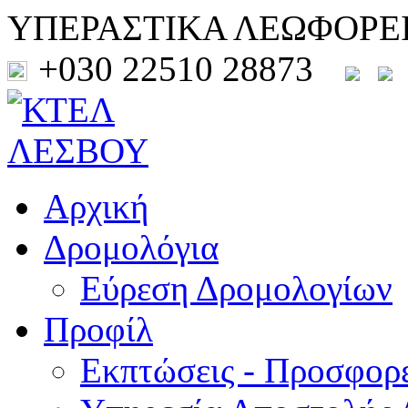
ΥΠΕΡΑΣΤΙΚΑ ΛΕΩΦΟΡΕ
+030 22510 28873
Αρχική
Δρομολόγια
Εύρεση Δρομολογίων
Προφίλ
Εκπτώσεις - Προσφορ