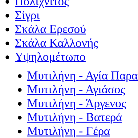
Πολιχνίτος
Σίγρι
Σκάλα Ερεσού
Σκάλα Καλλονής
Υψηλομέτωπο
Μυτιλήνη - Αγία Παρ
Μυτιλήνη - Αγιάσος
Μυτιλήνη - Άργενος
Μυτιλήνη - Βατερά
Μυτιλήνη - Γέρα