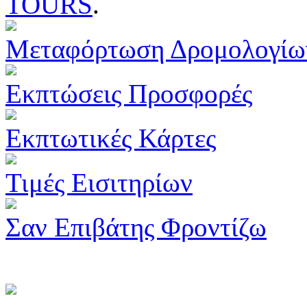
TOURS
.
Μεταφόρτωση Δρομολογίω
Εκπτώσεις Προσφορές
Εκπτωτικές Κάρτες
Τιμές Εισιτηρίων
Σαν Επιβάτης Φροντίζω