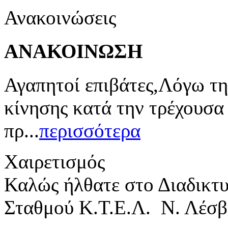
Ανακοινώσεις
ΑΝΑΚΟΙΝΩΣΗ
Αγαπητοί επιβάτες,Λόγω τη
κίνησης κατά την τρέχουσα
πρ...
περισσότερα
Χαιρετισμός
Καλώς ήλθατε στο Διαδικτ
Σταθμού Κ.Τ.Ε.Λ. Ν. Λέσβ