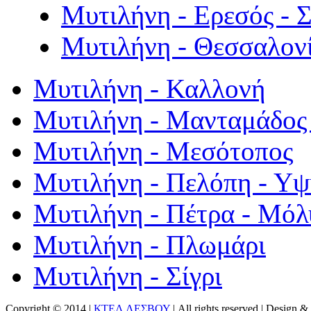
Μυτιλήνη - Ερεσός - 
Μυτιλήνη - Θεσσαλον
Μυτιλήνη - Καλλονή
Μυτιλήνη - Μανταμάδος 
Μυτιλήνη - Μεσότοπος
Μυτιλήνη - Πελόπη - Υ
Μυτιλήνη - Πέτρα - Μόλ
Μυτιλήνη - Πλωμάρι
Μυτιλήνη - Σίγρι
Copyright © 2014 |
ΚΤΕΛ ΛΕΣΒΟΥ
| All rights reserved | Design
& 