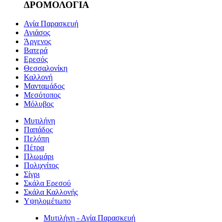
ΔΡΟΜΟΛΟΓΙΑ
Αγία Παρασκευή
Αγιάσος
Άργενος
Βατερά
Ερεσός
Θεσσαλονίκη
Καλλονή
Μανταμάδος
Μεσότοπος
Μόλυβος
Μυτιλήνη
Παπάδος
Πελόπη
Πέτρα
Πλωμάρι
Πολιχνίτος
Σίγρι
Σκάλα Ερεσού
Σκάλα Καλλονής
Υψηλομέτωπο
Μυτιλήνη - Αγία Παρασκευή