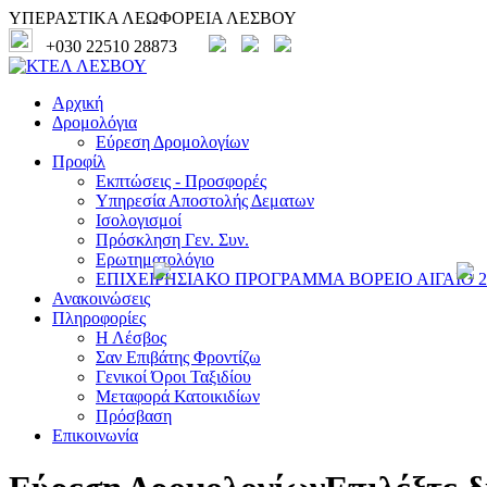
ΥΠΕΡΑΣΤΙΚΑ ΛΕΩΦΟΡΕΙΑ ΛΕΣΒΟΥ
+030 22510 28873
Αρχική
Δρομολόγια
Εύρεση Δρομολογίων
Προφίλ
Εκπτώσεις - Προσφορές
Υπηρεσία Αποστολής Δεματων
Ισολογισμοί
Πρόσκληση Γεν. Συν.
Ερωτηματολόγιο
ΕΠΙΧΕΙΡΗΣΙΑΚΟ ΠΡΟΓΡΑΜΜΑ ΒΟΡΕΙΟ ΑΙΓΑΙΟ 20
Ανακοινώσεις
Πληροφορίες
Η Λέσβος
Σαν Επιβάτης Φροντίζω
Γενικοί Όροι Ταξιδίου
Μεταφορά Κατοικιδίων
Πρόσβαση
Επικοινωνία