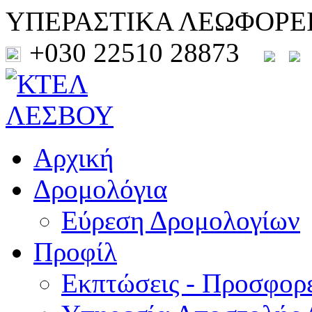
ΥΠΕΡΑΣΤΙΚΑ ΛΕΩΦΟΡΕ
+030 22510 28873
Αρχική
Δρομολόγια
Εύρεση Δρομολογίων
Προφίλ
Εκπτώσεις - Προσφορ