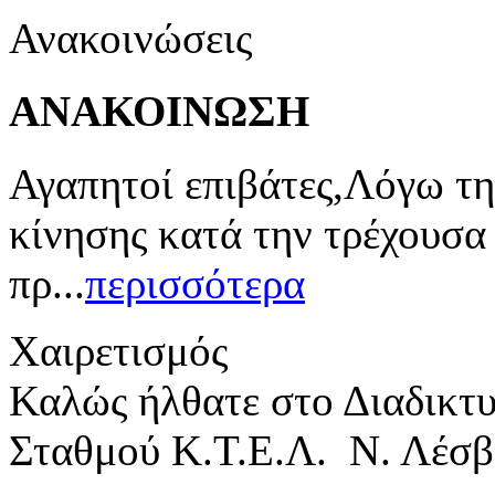
Ανακοινώσεις
ΑΝΑΚΟΙΝΩΣΗ
Αγαπητοί επιβάτες,Λόγω τη
κίνησης κατά την τρέχουσα
πρ...
περισσότερα
Χαιρετισμός
Καλώς ήλθατε στο Διαδικτ
Σταθμού Κ.Τ.Ε.Λ. Ν. Λέσβ