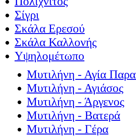
Πολιχνίτος
Σίγρι
Σκάλα Ερεσού
Σκάλα Καλλονής
Υψηλομέτωπο
Μυτιλήνη - Αγία Παρ
Μυτιλήνη - Αγιάσος
Μυτιλήνη - Άργενος
Μυτιλήνη - Βατερά
Μυτιλήνη - Γέρα