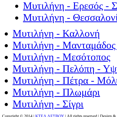
Μυτιλήνη - Ερεσός - 
Μυτιλήνη - Θεσσαλον
Μυτιλήνη - Καλλονή
Μυτιλήνη - Μανταμάδος 
Μυτιλήνη - Μεσότοπος
Μυτιλήνη - Πελόπη - Υ
Μυτιλήνη - Πέτρα - Μόλ
Μυτιλήνη - Πλωμάρι
Μυτιλήνη - Σίγρι
Copyright © 2014 |
ΚΤΕΛ ΛΕΣΒΟΥ
| All rights reserved | Design
& 