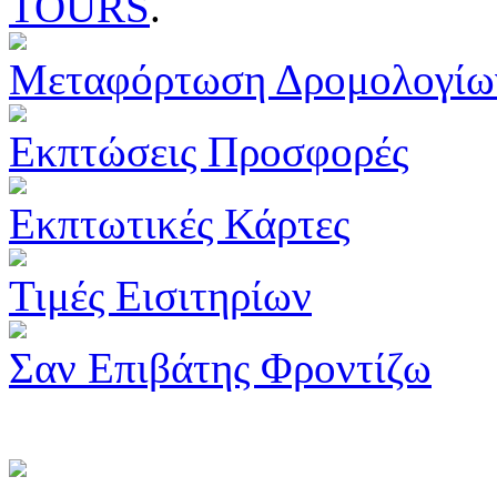
TOURS
.
Μεταφόρτωση Δρομολογίω
Εκπτώσεις Προσφορές
Εκπτωτικές Κάρτες
Τιμές Εισιτηρίων
Σαν Επιβάτης Φροντίζω