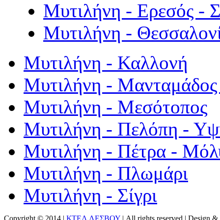
Μυτιλήνη - Ερεσός - 
Μυτιλήνη - Θεσσαλον
Μυτιλήνη - Καλλονή
Μυτιλήνη - Μανταμάδος 
Μυτιλήνη - Μεσότοπος
Μυτιλήνη - Πελόπη - Υ
Μυτιλήνη - Πέτρα - Μόλ
Μυτιλήνη - Πλωμάρι
Μυτιλήνη - Σίγρι
Copyright © 2014 |
ΚΤΕΛ ΛΕΣΒΟΥ
| All rights reserved | Design
& 