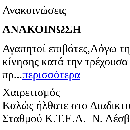
Ανακοινώσεις
ΑΝΑΚΟΙΝΩΣΗ
Αγαπητοί επιβάτες,Λόγω τη
κίνησης κατά την τρέχουσα
πρ...
περισσότερα
Χαιρετισμός
Καλώς ήλθατε στο Διαδικτ
Σταθμού Κ.Τ.Ε.Λ. Ν. Λέσβ