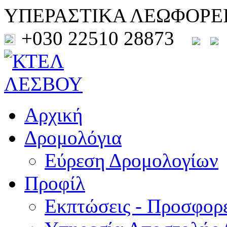
ΥΠΕΡΑΣΤΙΚΑ ΛΕΩΦΟΡΕ
+030 22510 28873
Αρχική
Δρομολόγια
Εύρεση Δρομολογίων
Προφίλ
Εκπτώσεις - Προσφορ