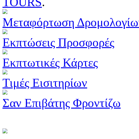
TOURS
.
Μεταφόρτωση Δρομολογίω
Εκπτώσεις Προσφορές
Εκπτωτικές Κάρτες
Τιμές Εισιτηρίων
Σαν Επιβάτης Φροντίζω