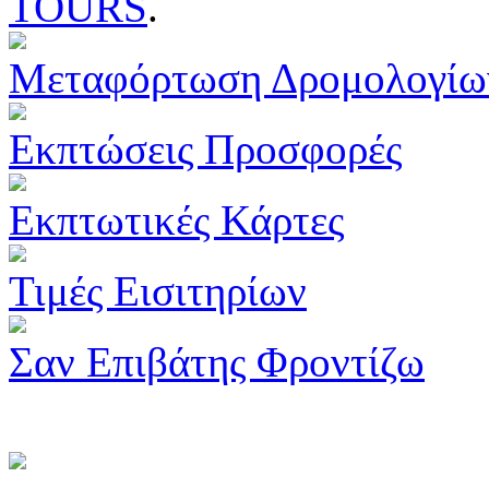
TOURS
.
Μεταφόρτωση Δρομολογίω
Εκπτώσεις Προσφορές
Εκπτωτικές Κάρτες
Τιμές Εισιτηρίων
Σαν Επιβάτης Φροντίζω