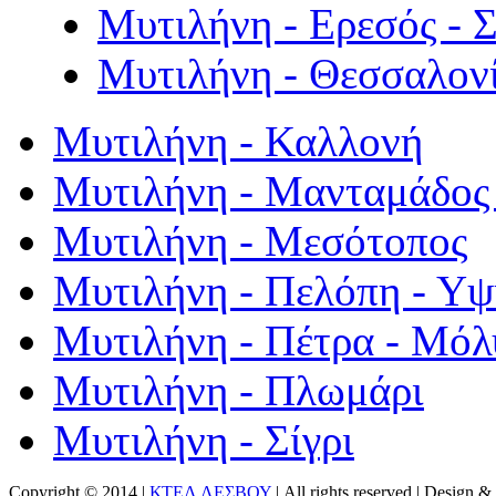
Μυτιλήνη - Ερεσός - 
Μυτιλήνη - Θεσσαλον
Μυτιλήνη - Καλλονή
Μυτιλήνη - Μανταμάδος 
Μυτιλήνη - Μεσότοπος
Μυτιλήνη - Πελόπη - Υ
Μυτιλήνη - Πέτρα - Μόλ
Μυτιλήνη - Πλωμάρι
Μυτιλήνη - Σίγρι
Copyright © 2014 |
ΚΤΕΛ ΛΕΣΒΟΥ
| All rights reserved | Design
& 