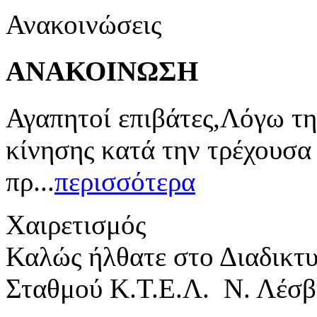
Ανακοινώσεις
ΑΝΑΚΟΙΝΩΣΗ
Αγαπητοί επιβάτες,Λόγω τη
κίνησης κατά την τρέχουσα
πρ...
περισσότερα
Χαιρετισμός
Καλώς ήλθατε στο Διαδικτ
Σταθμού Κ.Τ.Ε.Λ. Ν. Λέσβ