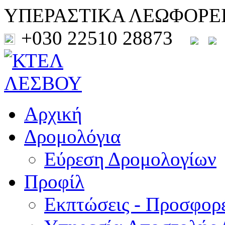
ΥΠΕΡΑΣΤΙΚΑ ΛΕΩΦΟΡΕ
+030 22510 28873
Αρχική
Δρομολόγια
Εύρεση Δρομολογίων
Προφίλ
Εκπτώσεις - Προσφορ