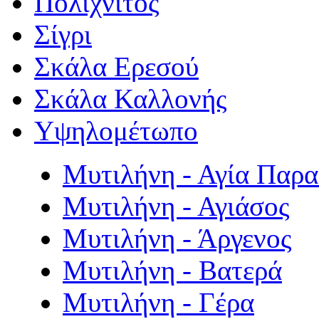
Πολιχνίτος
Σίγρι
Σκάλα Ερεσού
Σκάλα Καλλονής
Υψηλομέτωπο
Μυτιλήνη - Αγία Παρ
Μυτιλήνη - Αγιάσος
Μυτιλήνη - Άργενος
Μυτιλήνη - Βατερά
Μυτιλήνη - Γέρα