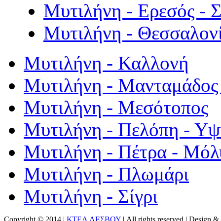
Μυτιλήνη - Ερεσός - 
Μυτιλήνη - Θεσσαλον
Μυτιλήνη - Καλλονή
Μυτιλήνη - Μανταμάδος 
Μυτιλήνη - Μεσότοπος
Μυτιλήνη - Πελόπη - Υ
Μυτιλήνη - Πέτρα - Μόλ
Μυτιλήνη - Πλωμάρι
Μυτιλήνη - Σίγρι
Copyright © 2014 |
ΚΤΕΛ ΛΕΣΒΟΥ
| All rights reserved | Design
& 