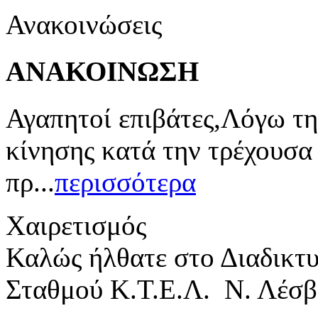
Ανακοινώσεις
ΑΝΑΚΟΙΝΩΣΗ
Αγαπητοί επιβάτες,Λόγω τη
κίνησης κατά την τρέχουσα
πρ...
περισσότερα
Χαιρετισμός
Καλώς ήλθατε στο Διαδικτ
Σταθμού Κ.Τ.Ε.Λ. Ν. Λέσβ