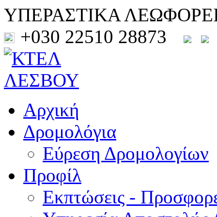
ΥΠΕΡΑΣΤΙΚΑ ΛΕΩΦΟΡΕ
+030 22510 28873
Αρχική
Δρομολόγια
Εύρεση Δρομολογίων
Προφίλ
Εκπτώσεις - Προσφορ