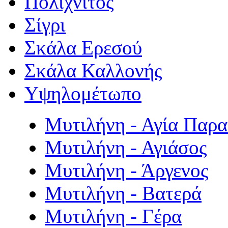
Πολιχνίτος
Σίγρι
Σκάλα Ερεσού
Σκάλα Καλλονής
Υψηλομέτωπο
Μυτιλήνη - Αγία Παρ
Μυτιλήνη - Αγιάσος
Μυτιλήνη - Άργενος
Μυτιλήνη - Βατερά
Μυτιλήνη - Γέρα