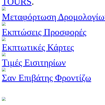
TOURS
.
Μεταφόρτωση Δρομολογίω
Εκπτώσεις Προσφορές
Εκπτωτικές Κάρτες
Τιμές Εισιτηρίων
Σαν Επιβάτης Φροντίζω