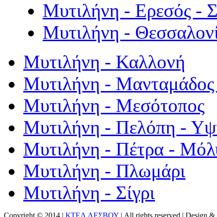
Μυτιλήνη - Ερεσός - 
Μυτιλήνη - Θεσσαλον
Μυτιλήνη - Καλλονή
Μυτιλήνη - Μανταμάδος 
Μυτιλήνη - Μεσότοπος
Μυτιλήνη - Πελόπη - Υ
Μυτιλήνη - Πέτρα - Μόλ
Μυτιλήνη - Πλωμάρι
Μυτιλήνη - Σίγρι
Copyright © 2014 |
ΚΤΕΛ ΛΕΣΒΟΥ
| All rights reserved | Design
& 