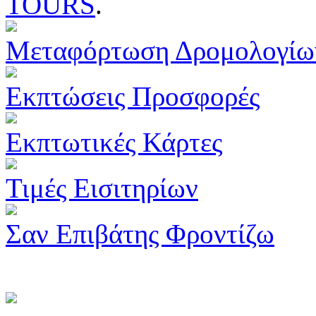
TOURS
.
Μεταφόρτωση Δρομολογίω
Εκπτώσεις Προσφορές
Εκπτωτικές Κάρτες
Τιμές Εισιτηρίων
Σαν Επιβάτης Φροντίζω