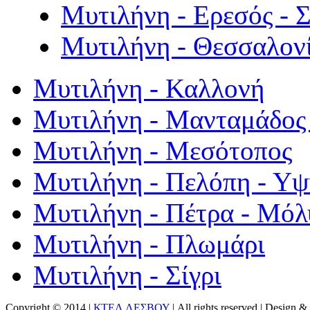
Μυτιλήνη - Ερεσός - 
Μυτιλήνη - Θεσσαλον
Μυτιλήνη - Καλλονή
Μυτιλήνη - Μανταμάδος 
Μυτιλήνη - Μεσότοπος
Μυτιλήνη - Πελόπη - Υ
Μυτιλήνη - Πέτρα - Μόλ
Μυτιλήνη - Πλωμάρι
Μυτιλήνη - Σίγρι
Copyright © 2014 |
ΚΤΕΛ ΛΕΣΒΟΥ
| All rights reserved | Design
& 