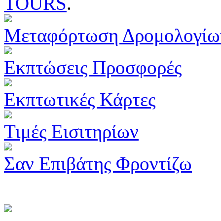
TOURS
.
Μεταφόρτωση Δρομολογίω
Εκπτώσεις Προσφορές
Εκπτωτικές Κάρτες
Τιμές Εισιτηρίων
Σαν Επιβάτης Φροντίζω