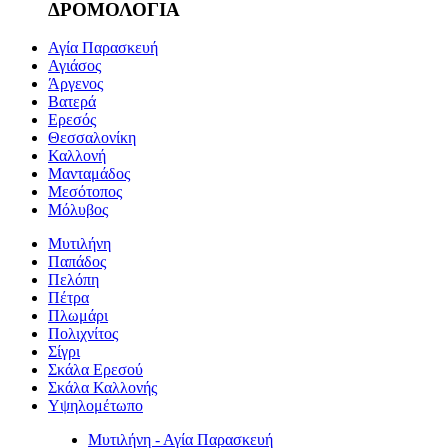
ΔΡΟΜΟΛΟΓΙΑ
Αγία Παρασκευή
Αγιάσος
Άργενος
Βατερά
Ερεσός
Θεσσαλονίκη
Καλλονή
Μανταμάδος
Μεσότοπος
Μόλυβος
Μυτιλήνη
Παπάδος
Πελόπη
Πέτρα
Πλωμάρι
Πολιχνίτος
Σίγρι
Σκάλα Ερεσού
Σκάλα Καλλονής
Υψηλομέτωπο
Μυτιλήνη - Αγία Παρασκευή