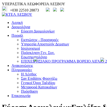
ΥΠΕΡΑΣΤΙΚΑ ΛΕΩΦΟΡΕΙΑ ΛΕΣΒΟΥ
+030 22510 28873
Αρχική
Δρομολόγια
Εύρεση Δρομολογίων
Προφίλ
Εκπτώσεις - Προσφορές
Υπηρεσία Αποστολής Δεματων
Ισολογισμοί
Πρόσκληση Γεν. Συν.
Ερωτηματολόγιο
ΕΠΙΧΕΙΡΗΣΙΑΚΟ ΠΡΟΓΡΑΜΜΑ ΒΟΡΕΙΟ ΑΙΓΑΙΟ 20
Ανακοινώσεις
Πληροφορίες
Η Λέσβος
Σαν Επιβάτης Φροντίζω
Γενικοί Όροι Ταξιδίου
Μεταφορά Κατοικιδίων
Πρόσβαση
Επικοινωνία