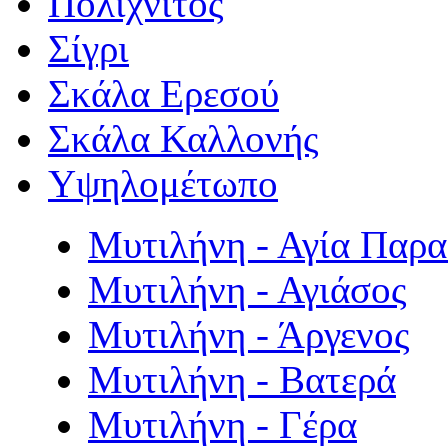
Πολιχνίτος
Σίγρι
Σκάλα Ερεσού
Σκάλα Καλλονής
Υψηλομέτωπο
Μυτιλήνη - Αγία Παρ
Μυτιλήνη - Αγιάσος
Μυτιλήνη - Άργενος
Μυτιλήνη - Βατερά
Μυτιλήνη - Γέρα