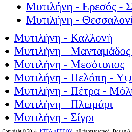
Μυτιλήνη - Ερεσός - 
Μυτιλήνη - Θεσσαλον
Μυτιλήνη - Καλλονή
Μυτιλήνη - Μανταμάδος 
Μυτιλήνη - Μεσότοπος
Μυτιλήνη - Πελόπη - Υ
Μυτιλήνη - Πέτρα - Μόλ
Μυτιλήνη - Πλωμάρι
Μυτιλήνη - Σίγρι
Copyright © 2014 |
ΚΤΕΛ ΛΕΣΒΟΥ
| All rights reserved | Design
& 