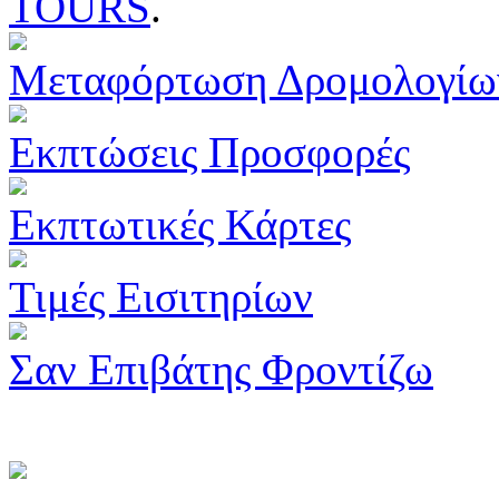
TOURS
.
Μεταφόρτωση Δρομολογίω
Εκπτώσεις Προσφορές
Εκπτωτικές Κάρτες
Τιμές Εισιτηρίων
Σαν Επιβάτης Φροντίζω