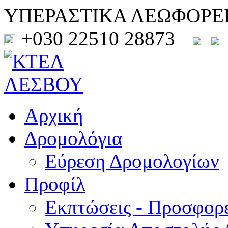
ΥΠΕΡΑΣΤΙΚΑ ΛΕΩΦΟΡΕ
+030 22510 28873
Αρχική
Δρομολόγια
Εύρεση Δρομολογίων
Προφίλ
Εκπτώσεις - Προσφορ