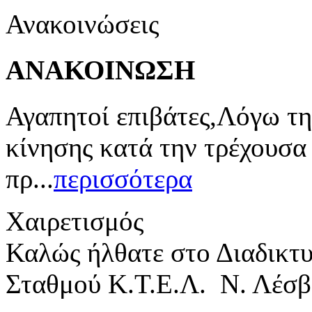
Ανακοινώσεις
ΑΝΑΚΟΙΝΩΣΗ
Αγαπητοί επιβάτες,Λόγω τη
κίνησης κατά την τρέχουσα
πρ...
περισσότερα
Χαιρετισμός
Καλώς ήλθατε στο Διαδικτ
Σταθμού Κ.Τ.Ε.Λ. Ν. Λέσβ