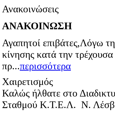
Ανακοινώσεις
ΑΝΑΚΟΙΝΩΣΗ
Αγαπητοί επιβάτες,Λόγω τη
κίνησης κατά την τρέχουσα
πρ...
περισσότερα
Χαιρετισμός
Καλώς ήλθατε στο Διαδικτ
Σταθμού Κ.Τ.Ε.Λ. Ν. Λέσβ