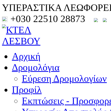
ΥΠΕΡΑΣΤΙΚΑ ΛΕΩΦΟΡΕ
+030 22510 28873
Αρχική
Δρομολόγια
Εύρεση Δρομολογίων
Προφίλ
Εκπτώσεις - Προσφορ