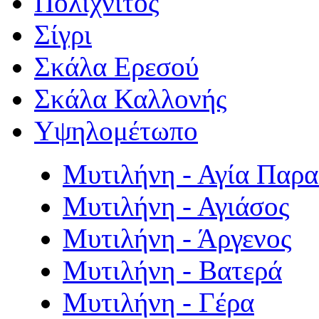
Πολιχνίτος
Σίγρι
Σκάλα Ερεσού
Σκάλα Καλλονής
Υψηλομέτωπο
Μυτιλήνη - Αγία Παρ
Μυτιλήνη - Αγιάσος
Μυτιλήνη - Άργενος
Μυτιλήνη - Βατερά
Μυτιλήνη - Γέρα