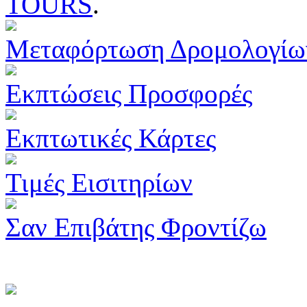
TOURS
.
Μεταφόρτωση Δρομολογίω
Εκπτώσεις Προσφορές
Εκπτωτικές Κάρτες
Τιμές Εισιτηρίων
Σαν Επιβάτης Φροντίζω