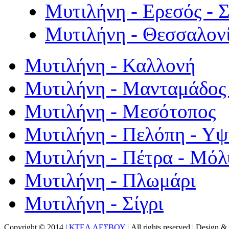
Μυτιλήνη - Ερεσός - 
Μυτιλήνη - Θεσσαλον
Μυτιλήνη - Καλλονή
Μυτιλήνη - Μανταμάδος 
Μυτιλήνη - Μεσότοπος
Μυτιλήνη - Πελόπη - Υ
Μυτιλήνη - Πέτρα - Μόλ
Μυτιλήνη - Πλωμάρι
Μυτιλήνη - Σίγρι
Copyright © 2014 |
ΚΤΕΛ ΛΕΣΒΟΥ
| All rights reserved | Design
& 