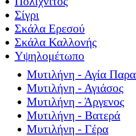
Πολιχνίτος
Σίγρι
Σκάλα Ερεσού
Σκάλα Καλλονής
Υψηλομέτωπο
Μυτιλήνη - Αγία Παρ
Μυτιλήνη - Αγιάσος
Μυτιλήνη - Άργενος
Μυτιλήνη - Βατερά
Μυτιλήνη - Γέρα