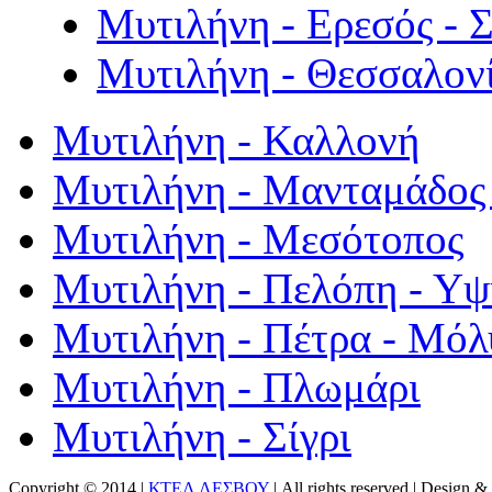
Μυτιλήνη - Ερεσός - 
Μυτιλήνη - Θεσσαλον
Μυτιλήνη - Καλλονή
Μυτιλήνη - Μανταμάδος 
Μυτιλήνη - Μεσότοπος
Μυτιλήνη - Πελόπη - Υ
Μυτιλήνη - Πέτρα - Μόλ
Μυτιλήνη - Πλωμάρι
Μυτιλήνη - Σίγρι
Copyright © 2014 |
ΚΤΕΛ ΛΕΣΒΟΥ
| All rights reserved | Design
& 