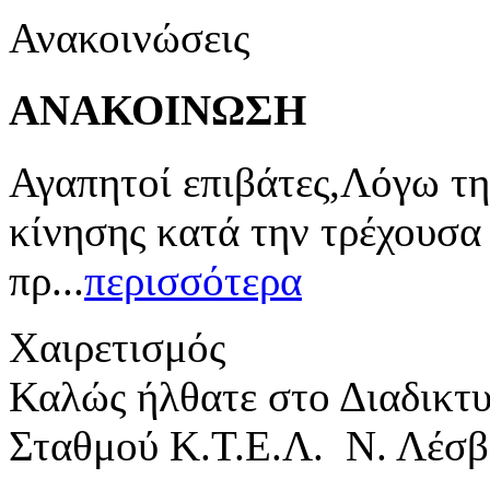
Ανακοινώσεις
ΑΝΑΚΟΙΝΩΣΗ
Αγαπητοί επιβάτες,Λόγω τη
κίνησης κατά την τρέχουσα
πρ...
περισσότερα
Χαιρετισμός
Καλώς ήλθατε στο Διαδικτ
Σταθμού Κ.Τ.Ε.Λ. Ν. Λέσβ