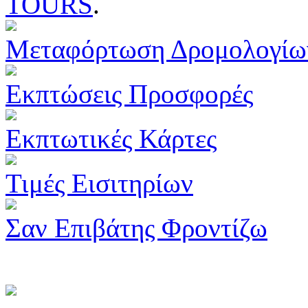
TOURS
.
Μεταφόρτωση Δρομολογίω
Εκπτώσεις Προσφορές
Εκπτωτικές Κάρτες
Τιμές Εισιτηρίων
Σαν Επιβάτης Φροντίζω