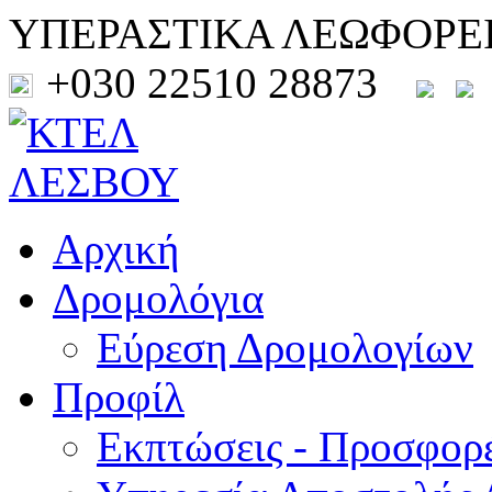
ΥΠΕΡΑΣΤΙΚΑ ΛΕΩΦΟΡΕ
+030 22510 28873
Αρχική
Δρομολόγια
Εύρεση Δρομολογίων
Προφίλ
Εκπτώσεις - Προσφορ