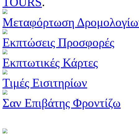
TOURS
.
Μεταφόρτωση Δρομολογίω
Εκπτώσεις Προσφορές
Εκπτωτικές Κάρτες
Τιμές Εισιτηρίων
Σαν Επιβάτης Φροντίζω