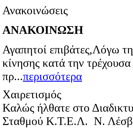
Ανακοινώσεις
ΑΝΑΚΟΙΝΩΣΗ
Αγαπητοί επιβάτες,Λόγω τη
κίνησης κατά την τρέχουσα
πρ...
περισσότερα
Χαιρετισμός
Καλώς ήλθατε στο Διαδικτ
Σταθμού Κ.Τ.Ε.Λ. Ν. Λέσβ