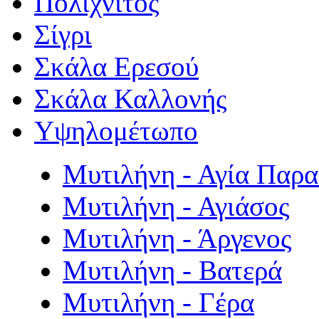
Πολιχνίτος
Σίγρι
Σκάλα Ερεσού
Σκάλα Καλλονής
Υψηλομέτωπο
Μυτιλήνη - Αγία Παρ
Μυτιλήνη - Αγιάσος
Μυτιλήνη - Άργενος
Μυτιλήνη - Βατερά
Μυτιλήνη - Γέρα