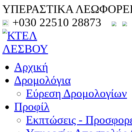
ΥΠΕΡΑΣΤΙΚΑ ΛΕΩΦΟΡΕ
+030 22510 28873
Αρχική
Δρομολόγια
Εύρεση Δρομολογίων
Προφίλ
Εκπτώσεις - Προσφορ