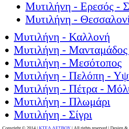
Μυτιλήνη - Ερεσός - 
Μυτιλήνη - Θεσσαλον
Μυτιλήνη - Καλλονή
Μυτιλήνη - Μανταμάδος 
Μυτιλήνη - Μεσότοπος
Μυτιλήνη - Πελόπη - Υ
Μυτιλήνη - Πέτρα - Μόλ
Μυτιλήνη - Πλωμάρι
Μυτιλήνη - Σίγρι
Copyright © 2014 |
ΚΤΕΛ ΛΕΣΒΟΥ
| All rights reserved | Design
& 