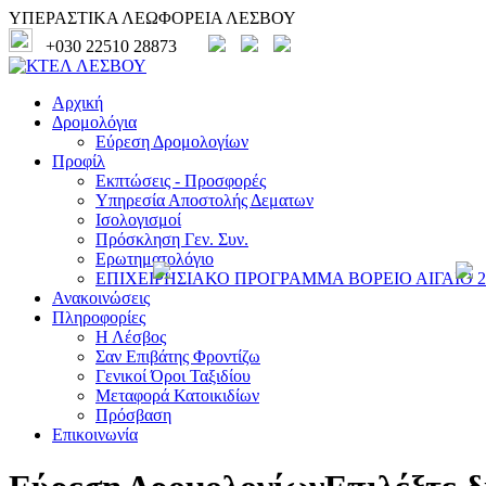
ΥΠΕΡΑΣΤΙΚΑ ΛΕΩΦΟΡΕΙΑ ΛΕΣΒΟΥ
+030 22510 28873
Αρχική
Δρομολόγια
Εύρεση Δρομολογίων
Προφίλ
Εκπτώσεις - Προσφορές
Υπηρεσία Αποστολής Δεματων
Ισολογισμοί
Πρόσκληση Γεν. Συν.
Ερωτηματολόγιο
ΕΠΙΧΕΙΡΗΣΙΑΚΟ ΠΡΟΓΡΑΜΜΑ ΒΟΡΕΙΟ ΑΙΓΑΙΟ 20
Ανακοινώσεις
Πληροφορίες
Η Λέσβος
Σαν Επιβάτης Φροντίζω
Γενικοί Όροι Ταξιδίου
Μεταφορά Κατοικιδίων
Πρόσβαση
Επικοινωνία