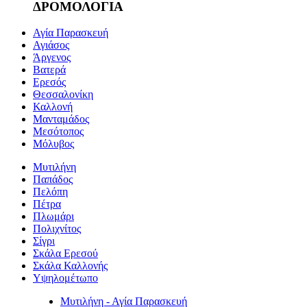
ΔΡΟΜΟΛΟΓΙΑ
Αγία Παρασκευή
Αγιάσος
Άργενος
Βατερά
Ερεσός
Θεσσαλονίκη
Καλλονή
Μανταμάδος
Μεσότοπος
Μόλυβος
Μυτιλήνη
Παπάδος
Πελόπη
Πέτρα
Πλωμάρι
Πολιχνίτος
Σίγρι
Σκάλα Ερεσού
Σκάλα Καλλονής
Υψηλομέτωπο
Μυτιλήνη - Αγία Παρασκευή