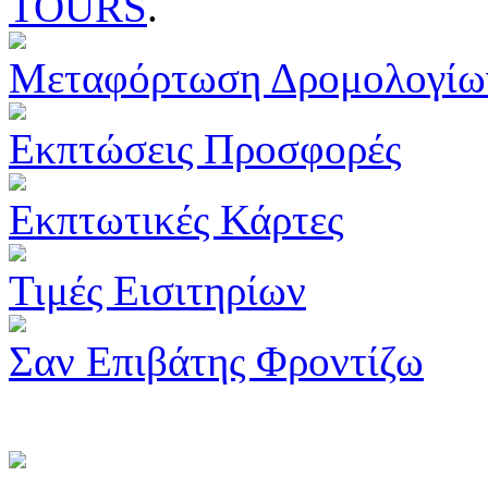
TOURS
.
Μεταφόρτωση Δρομολογίω
Εκπτώσεις Προσφορές
Εκπτωτικές Κάρτες
Τιμές Εισιτηρίων
Σαν Επιβάτης Φροντίζω