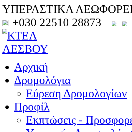
ΥΠΕΡΑΣΤΙΚΑ ΛΕΩΦΟΡΕ
+030 22510 28873
Αρχική
Δρομολόγια
Εύρεση Δρομολογίων
Προφίλ
Εκπτώσεις - Προσφορ