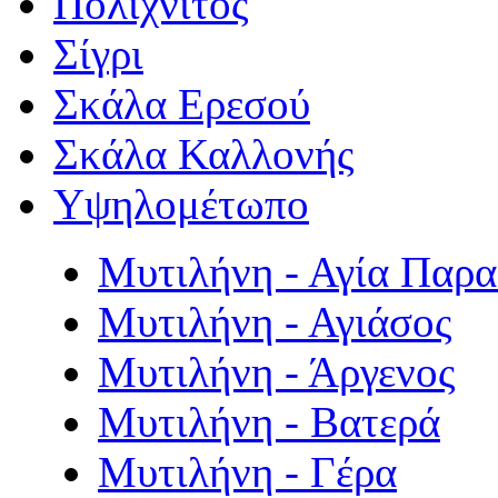
Πολιχνίτος
Σίγρι
Σκάλα Ερεσού
Σκάλα Καλλονής
Υψηλομέτωπο
Μυτιλήνη - Αγία Παρ
Μυτιλήνη - Αγιάσος
Μυτιλήνη - Άργενος
Μυτιλήνη - Βατερά
Μυτιλήνη - Γέρα