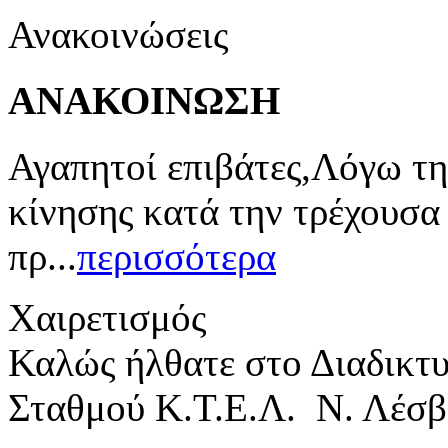
Ανακοινώσεις
ΑΝΑΚΟΙΝΩΣΗ
Αγαπητοί επιβάτες,Λόγω τη
κίνησης κατά την τρέχουσα
πρ...
περισσότερα
Χαιρετισμός
Καλώς ήλθατε στο Διαδικτ
Σταθμού Κ.Τ.Ε.Λ. Ν. Λέσβ