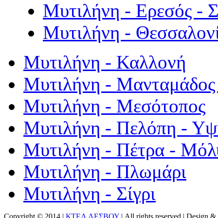
Μυτιλήνη - Ερεσός - 
Μυτιλήνη - Θεσσαλον
Μυτιλήνη - Καλλονή
Μυτιλήνη - Μανταμάδος 
Μυτιλήνη - Μεσότοπος
Μυτιλήνη - Πελόπη - Υ
Μυτιλήνη - Πέτρα - Μόλ
Μυτιλήνη - Πλωμάρι
Μυτιλήνη - Σίγρι
Copyright © 2014 |
ΚΤΕΛ ΛΕΣΒΟΥ
| All rights reserved | Design
& 