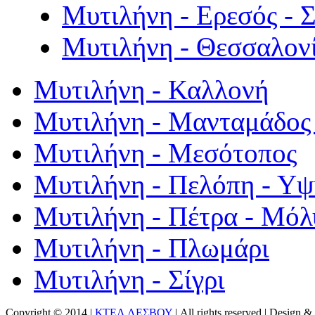
Μυτιλήνη - Ερεσός - 
Μυτιλήνη - Θεσσαλον
Μυτιλήνη - Καλλονή
Μυτιλήνη - Μανταμάδος 
Μυτιλήνη - Μεσότοπος
Μυτιλήνη - Πελόπη - Υ
Μυτιλήνη - Πέτρα - Μόλ
Μυτιλήνη - Πλωμάρι
Μυτιλήνη - Σίγρι
Copyright © 2014 |
ΚΤΕΛ ΛΕΣΒΟΥ
| All rights reserved | Design
& 