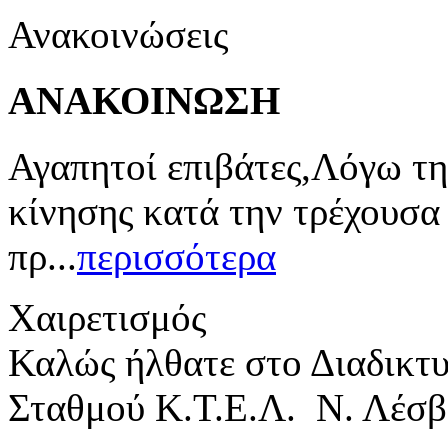
Ανακοινώσεις
ΑΝΑΚΟΙΝΩΣΗ
Αγαπητοί επιβάτες,Λόγω τη
κίνησης κατά την τρέχουσα
πρ...
περισσότερα
Χαιρετισμός
Καλώς ήλθατε στο Διαδικτ
Σταθμού Κ.Τ.Ε.Λ. Ν. Λέσβ