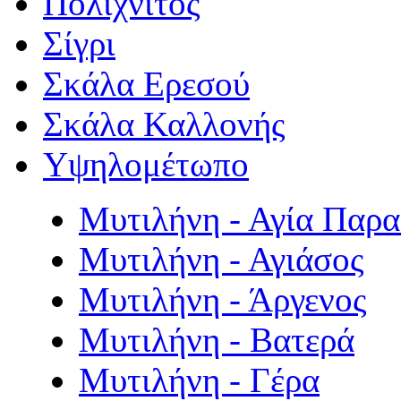
Πολιχνίτος
Σίγρι
Σκάλα Ερεσού
Σκάλα Καλλονής
Υψηλομέτωπο
Μυτιλήνη - Αγία Παρ
Μυτιλήνη - Αγιάσος
Μυτιλήνη - Άργενος
Μυτιλήνη - Βατερά
Μυτιλήνη - Γέρα