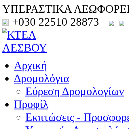
ΥΠΕΡΑΣΤΙΚΑ ΛΕΩΦΟΡΕ
+030 22510 28873
Αρχική
Δρομολόγια
Εύρεση Δρομολογίων
Προφίλ
Εκπτώσεις - Προσφορ