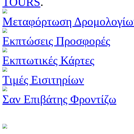
TOURS
.
Μεταφόρτωση Δρομολογίω
Εκπτώσεις Προσφορές
Εκπτωτικές Κάρτες
Τιμές Εισιτηρίων
Σαν Επιβάτης Φροντίζω