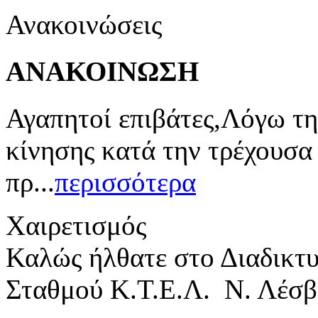
Ανακοινώσεις
ΑΝΑΚΟΙΝΩΣΗ
Αγαπητοί επιβάτες,Λόγω τη
κίνησης κατά την τρέχουσα
πρ...
περισσότερα
Χαιρετισμός
Καλώς ήλθατε στο Διαδικτ
Σταθμού Κ.Τ.Ε.Λ. Ν. Λέσβ