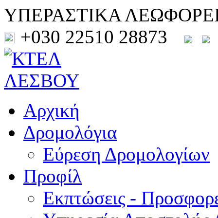
ΥΠΕΡΑΣΤΙΚΑ ΛΕΩΦΟΡΕ
+030 22510 28873
Αρχική
Δρομολόγια
Εύρεση Δρομολογίων
Προφίλ
Εκπτώσεις - Προσφορ