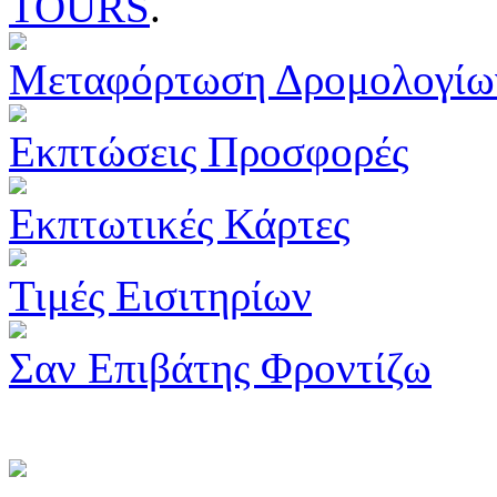
TOURS
.
Μεταφόρτωση Δρομολογίω
Εκπτώσεις Προσφορές
Εκπτωτικές Κάρτες
Τιμές Εισιτηρίων
Σαν Επιβάτης Φροντίζω