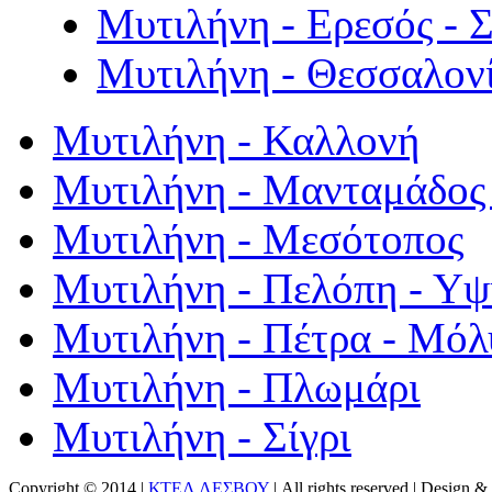
Μυτιλήνη - Ερεσός - 
Μυτιλήνη - Θεσσαλον
Μυτιλήνη - Καλλονή
Μυτιλήνη - Μανταμάδος 
Μυτιλήνη - Μεσότοπος
Μυτιλήνη - Πελόπη - Υ
Μυτιλήνη - Πέτρα - Μόλ
Μυτιλήνη - Πλωμάρι
Μυτιλήνη - Σίγρι
Copyright © 2014 |
ΚΤΕΛ ΛΕΣΒΟΥ
| All rights reserved | Design
& 