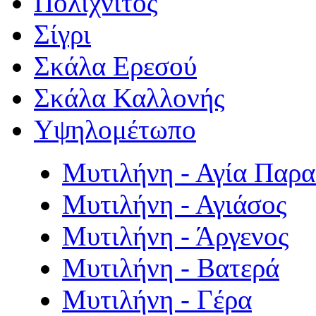
Πολιχνίτος
Σίγρι
Σκάλα Ερεσού
Σκάλα Καλλονής
Υψηλομέτωπο
Μυτιλήνη - Αγία Παρ
Μυτιλήνη - Αγιάσος
Μυτιλήνη - Άργενος
Μυτιλήνη - Βατερά
Μυτιλήνη - Γέρα